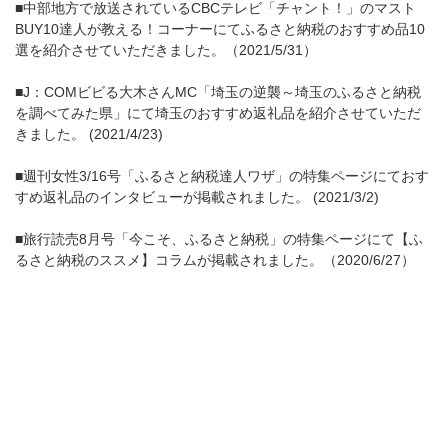
■中部地方で放送されているCBCテレビ「チャント！」のマスト
BUY10達人が教える！コーナーにてふるさと納税のおすすめ品10
選を紹介させていただきました。（2021/5/31）
■J：COMビビる大木さんMC「埼玉の逆襲～埼玉のふるさと納税
を調べてみた県」にて埼玉のおすすめ返礼品を紹介させていただ
きました。 (2021/4/23)
■週刊女性3/16号「ふるさと納税達人ワザ」の特集ページにておす
すめ返礼品のインタビューが掲載されました。 (2021/3/2)
■旅行読売8月号「今こそ、ふるさと納税」の特集ページにて【ふ
るさと納税のススメ】コラムが掲載されました。（2020/6/27）