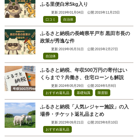
ふる里便白米5kg入り
更新:2019年01月04日
公開:2015年11月23日
,
口コミ
自治体
ふるさと納税の長崎県平戸市 黒田市長の
政策が秀逸な件
更新:2019年05月31日
公開:2015年2月27日
自治体
ふるさと納税、年収500万円の寄付はい
くらまで？共働き、住宅ローンも解説
更新:2024年05月29日
公開:2024年5月8日
,
,
おすすめ返礼品
基礎知識
限度額
ふるさと納税「人気レジャー施設」の入
場券・チケット返礼品まとめ
更新:2023年09月21日
公開:2023年8月10日
おすすめ返礼品