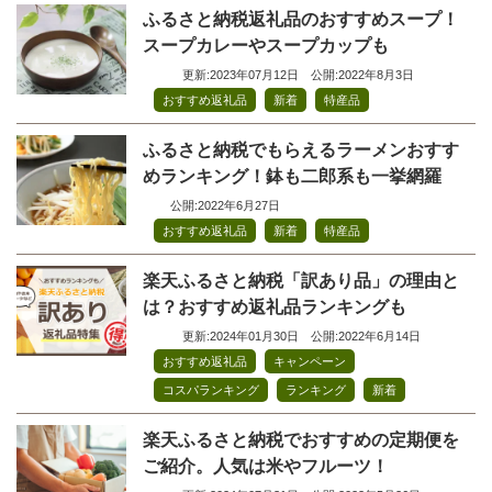
ふるさと納税返礼品のおすすめスープ！
スープカレーやスープカップも
更新:2023年07月12日
公開:2022年8月3日
,
,
おすすめ返礼品
新着
特産品
ふるさと納税でもらえるラーメンおすす
めランキング！鉢も二郎系も一挙網羅
公開:2022年6月27日
,
,
おすすめ返礼品
新着
特産品
楽天ふるさと納税「訳あり品」の理由と
は？おすすめ返礼品ランキングも
更新:2024年01月30日
公開:2022年6月14日
,
,
おすすめ返礼品
キャンペーン
,
,
コスパランキング
ランキング
新着
楽天ふるさと納税でおすすめの定期便を
ご紹介。人気は米やフルーツ！