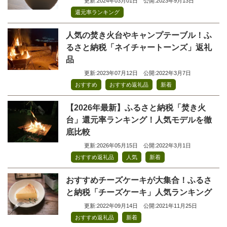
更新:2024年03月01日
公開:2023年9月13日
還元率ランキング
人気の焚き火台やキャンプテーブル！ふ
るさと納税「ネイチャートーンズ」返礼
品
更新:2023年07月12日
公開:2022年3月7日
,
,
おすすめ
おすすめ返礼品
新着
【2026年最新】ふるさと納税「焚き火
台」還元率ランキング！人気モデルを徹
底比較
更新:2026年05月15日
公開:2022年3月1日
,
,
おすすめ返礼品
人気
新着
おすすめチーズケーキが大集合！ふるさ
と納税「チーズケーキ」人気ランキング
更新:2022年09月14日
公開:2021年11月25日
,
おすすめ返礼品
新着