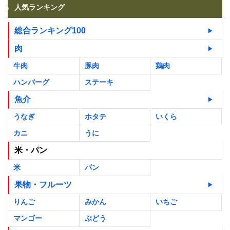
人気ランキング
総合ランキング100
肉
牛肉
豚肉
鶏肉
ハンバーグ
ステーキ
魚介
うなぎ
ホタテ
いくら
カニ
うに
米・パン
米
パン
果物・フルーツ
りんご
みかん
いちご
マンゴー
ぶどう