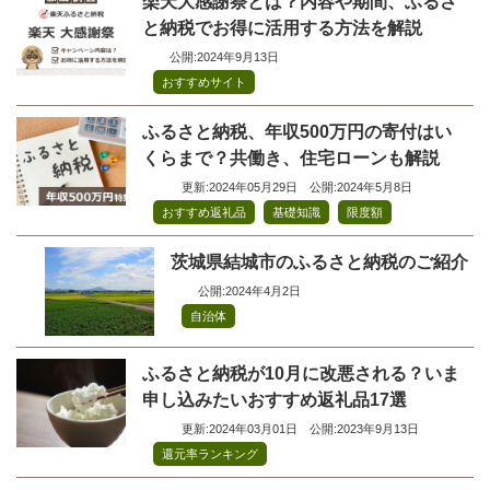
楽天大感謝祭とは？内容や期間、ふるさ
と納税でお得に活用する方法を解説
公開:2024年9月13日
おすすめサイト
ふるさと納税、年収500万円の寄付はい
くらまで？共働き、住宅ローンも解説
更新:2024年05月29日
公開:2024年5月8日
,
,
おすすめ返礼品
基礎知識
限度額
茨城県結城市のふるさと納税のご紹介
公開:2024年4月2日
自治体
ふるさと納税が10月に改悪される？いま
申し込みたいおすすめ返礼品17選
更新:2024年03月01日
公開:2023年9月13日
還元率ランキング