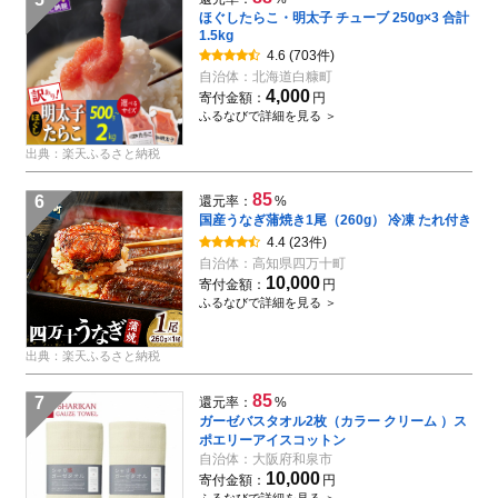
ほぐしたらこ・明太子 チューブ 250g×3 合計
1.5kg
4.6
(703件)
自治体：
北海道白糠町
4,000
寄付金額：
円
ふるなびで詳細を見る ＞
出典：楽天ふるさと納税
85
6
還元率：
%
国産うなぎ蒲焼き1尾（260g） 冷凍 たれ付き
4.4
(23件)
自治体：
高知県四万十町
10,000
寄付金額：
円
ふるなびで詳細を見る ＞
出典：楽天ふるさと納税
85
7
還元率：
%
ガーゼバスタオル2枚（カラー クリーム ）ス
ポエリーアイスコットン
自治体：
大阪府和泉市
10,000
寄付金額：
円