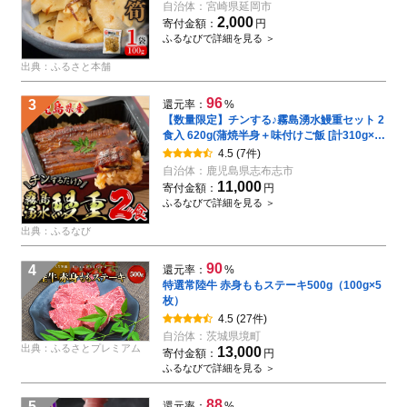
自治体：
宮崎県延岡市
2,000
寄付金額：
円
ふるなびで詳細を見る ＞
出典：ふるさと本舗
96
3
還元率：
%
【数量限定】チンする♪霧島湧水鰻重セット 2
食入 620g(蒲焼半身＋味付けご飯 [計310g×2
食]) 鰻 ウナギ うなぎ うな重 鰻重 惣菜 おかず
4.5
(7件)
簡単 レンジ 温めるだけ a1-049
自治体：
鹿児島県志布志市
11,000
寄付金額：
円
ふるなびで詳細を見る ＞
出典：ふるなび
90
4
還元率：
%
特選常陸牛 赤身ももステーキ500g（100g×5
枚）
4.5
(27件)
自治体：
茨城県境町
出典：ふるさとプレミアム
13,000
寄付金額：
円
ふるなびで詳細を見る ＞
88
5
還元率：
%