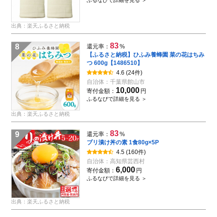
ふるなびで詳細を見る ＞
出典：楽天ふるさと納税
83
8
還元率：
%
【ふるさと納税】ひふみ養蜂園 菜の花はちみ
つ 600g【1486510】
4.6
(24件)
自治体：
千葉県館山市
10,000
寄付金額：
円
ふるなびで詳細を見る ＞
出典：楽天ふるさと納税
83
9
還元率：
%
ブリ漬け丼の素 1食80g×5P
4.5
(160件)
自治体：
高知県芸西村
6,000
寄付金額：
円
ふるなびで詳細を見る ＞
出典：楽天ふるさと納税