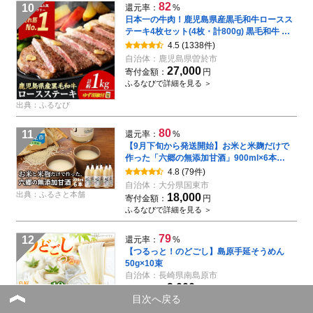
82
10
還元率：
%
日本一の牛肉！鹿児島県産黒毛和牛ロースス
テーキ4枚セット(4枚・計800g) 黒毛和牛 ス
テーキ 冷凍【ナンチク】
4.5
(1338件)
自治体：
鹿児島県曽於市
27,000
寄付金額：
円
ふるなびで詳細を見る ＞
出典：ふるなび
80
11
還元率：
%
【9月下旬から発送開始】お米と米麹だけで
作った「六郷の無添加甘酒」900ml×6本
_29170A-1
4.8
(79件)
自治体：
大分県国東市
出典：ふるさと本舗
18,000
寄付金額：
円
ふるなびで詳細を見る ＞
79
12
還元率：
%
【つるっと！のどごし】島原手延そうめん
50g×10束
自治体：
長崎県南島原市
3,000
寄付金額：
円
目次へ戻る
ふるなびで詳細を見る ＞
出典：ふるなび