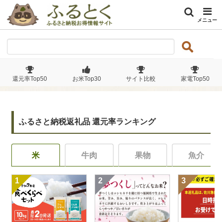
メニュー
還元率Top50
お米Top30
サイト比較
家電Top50
ふるさと納税返礼品 還元率ランキング
米
牛肉
果物
魚介