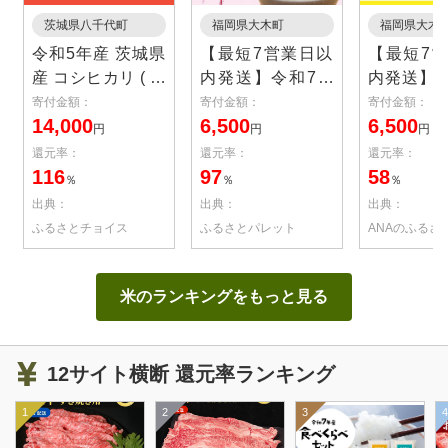
茨城県八千代町
福岡県大木町
福岡県大木
令和5年産 茨城県
【最短7営業日以
【最短7
産 コシヒカリ ( 精
内発送】令和7年
内発送】
米 ) 20kg ( 5kg × 4
産 福岡県産米 夢
米 夢つくし 
寄付金額：
寄付金額：
寄付金額：
14,000
6,500
6,500
袋 )
つくし 5kg 精米 ※
和7年産
円
円
円
北海道・沖縄・離
道・沖縄
還元率：
還元率：
還元率：
島は配送不可
配送不可 
116
97
58
％
％
％
単一米 単
出典：
出典：
出典：
7年産 国産
ふるさとチョイス
ふるさとパレット
ANAのふるさ
ランド米 5k
ゆめつ
CY008_01
米のランキングをもっと見る
12サイト横断 還元率ランキング
1
2
3
4