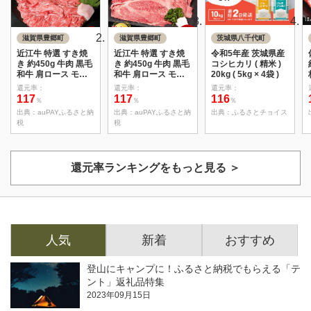
滋賀県豊郷町
滋賀県豊郷町
茨城県八千代町
近江牛 特選 すき焼
近江牛 特選 すき焼
令和5年産 茨城県産
き 約450g 牛肉 黒毛
き 約450g 牛肉 黒毛
コシヒカリ ( 精米 )
和牛 肩ロース モモ
和牛 肩ロース モモ
20kg ( 5kg × 4袋 )
すきやき すき焼き肉
すきやき すき焼き肉
還元率：
還元率：
還元率：
すき焼き用 肉 お肉
すき焼き用 肉 お肉
117
117
116
％
％
％
牛 和牛 納期 最長3カ
牛 和牛 納期 最長3カ
出典：
auPAYふるさと納
出典：
auPAYふるさと納
出典：
ふるさとチョイス
月 冷蔵
月 冷蔵
税
税
還元率ランキングをもっと見る ＞
人気
新着
おすすめ
登山にキャンプに！ふるさと納税でもらえる「テ
ント」返礼品特集
2023年09月15日