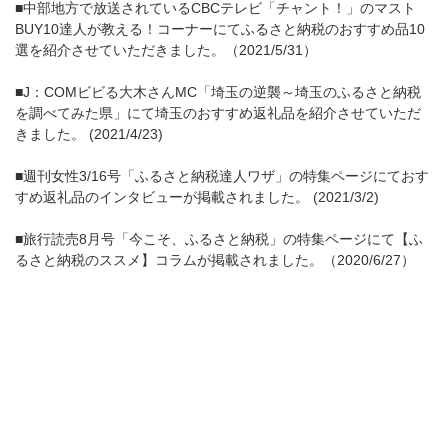
■中部地方で放送されているCBCテレビ「チャント！」のマスト
BUY10達人が教える！コーナーにてふるさと納税のおすすめ品10
選を紹介させていただきました。（2021/5/31）
■J：COMビビる大木さんMC「埼玉の逆襲～埼玉のふるさと納税
を調べてみた県」にて埼玉のおすすめ返礼品を紹介させていただ
きました。 (2021/4/23)
■週刊女性3/16号「ふるさと納税達人ワザ」の特集ページにておす
すめ返礼品のインタビューが掲載されました。 (2021/3/2)
■旅行読売8月号「今こそ、ふるさと納税」の特集ページにて【ふ
るさと納税のススメ】コラムが掲載されました。（2020/6/27）