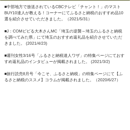
■中部地方で放送されているCBCテレビ「チャント！」のマスト
BUY10達人が教える！コーナーにてふるさと納税のおすすめ品10
選を紹介させていただきました。（2021/5/31）
■J：COMビビる大木さんMC「埼玉の逆襲～埼玉のふるさと納税
を調べてみた県」にて埼玉のおすすめ返礼品を紹介させていただ
きました。 (2021/4/23)
■週刊女性3/16号「ふるさと納税達人ワザ」の特集ページにておす
すめ返礼品のインタビューが掲載されました。 (2021/3/2)
■旅行読売8月号「今こそ、ふるさと納税」の特集ページにて【ふ
るさと納税のススメ】コラムが掲載されました。（2020/6/27）