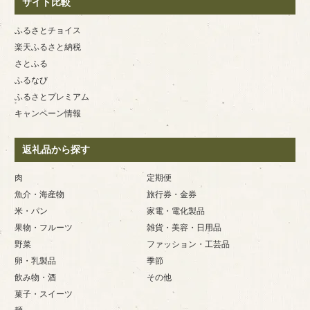
サイト比較
ふるさとチョイス
楽天ふるさと納税
さとふる
ふるなび
ふるさとプレミアム
キャンペーン情報
返礼品から探す
肉
定期便
魚介・海産物
旅行券・金券
米・パン
家電・電化製品
果物・フルーツ
雑貨・美容・日用品
野菜
ファッション・工芸品
卵・乳製品
季節
飲み物・酒
その他
菓子・スイーツ