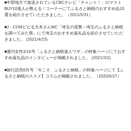
■中部地方で放送されているCBCテレビ「チャント！」のマスト
BUY10達人が教える！コーナーにてふるさと納税のおすすめ品10
選を紹介させていただきました。（2021/5/31）
■J：COMビビる大木さんMC「埼玉の逆襲～埼玉のふるさと納税
を調べてみた県」にて埼玉のおすすめ返礼品を紹介させていただ
きました。 (2021/4/23)
■週刊女性3/16号「ふるさと納税達人ワザ」の特集ページにておす
すめ返礼品のインタビューが掲載されました。 (2021/3/2)
■旅行読売8月号「今こそ、ふるさと納税」の特集ページにて【ふ
るさと納税のススメ】コラムが掲載されました。（2020/6/27）