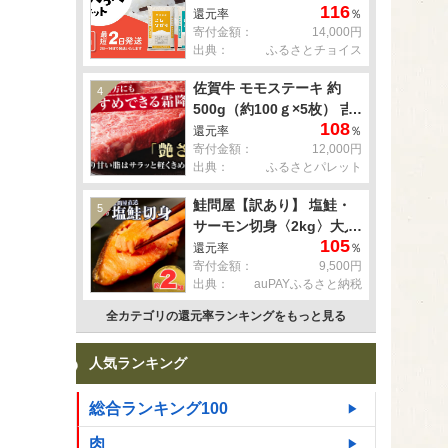
116
× 4袋 )
還元率
％
寄付金額：
14,000円
出典：
ふるさとチョイス
佐賀牛 モモステーキ 約
4
500g（約100ｇ×5枚） 吉
108
野ヶ里町 [FDB057]
還元率
％
寄付金額：
12,000円
出典：
ふるさとパレット
鮭問屋【訳あり】 塩鮭・
5
サーモン切身〈2kg〉大人
105
気 鮭 切り身 家計応援 不
還元率
％
寄付金額：
9,500円
揃い 鮭問屋直送
出典：
auPAYふるさと納税
【MS03】
全カテゴリの還元率ランキングをもっと見る
人気ランキング
総合ランキング100
肉