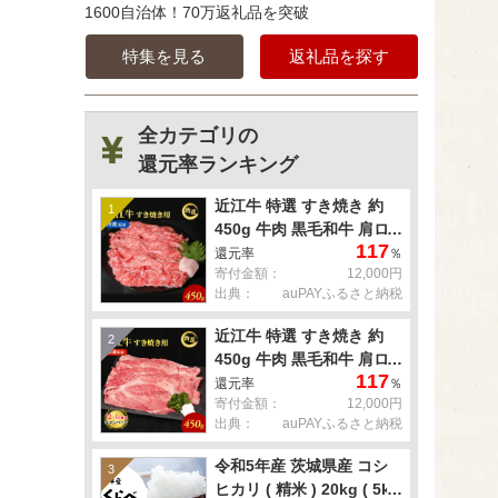
1600自治体！70万返礼品を突破
特集を見る
返礼品を探す
全カテゴリの
還元率ランキング
近江牛 特選 すき焼き 約
1
450g 牛肉 黒毛和牛 肩ロ
117
ース モモ すきやき すき焼
還元率
％
寄付金額：
12,000円
き肉 すき焼き用 肉 お肉
出典：
auPAYふるさと納税
牛 和牛 納期 最長3カ月 冷
蔵
近江牛 特選 すき焼き 約
2
450g 牛肉 黒毛和牛 肩ロ
117
ース モモ すきやき すき焼
還元率
％
寄付金額：
12,000円
き肉 すき焼き用 肉 お肉
出典：
auPAYふるさと納税
牛 和牛 納期 最長3カ月 冷
蔵
令和5年産 茨城県産 コシ
3
ヒカリ ( 精米 ) 20kg ( 5kg