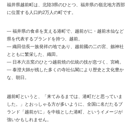
福井県越前町は、北陸3県のひとつ、福井県の嶺北地方西部
に位置する人口約2万人の町です。
― 福井県の食卓を支える港町で、越前がに・越前水仙など
県を代表するブランドを持つ、越前。
― 織田信長一族発祥の地であり、越前國の二の宮、劔神社
とともに繁栄した、織田。
― 日本六古窯のひとつ越前焼の伝統の技が息づく、宮崎。
― 泰澄大師が残した多くの寺社仏閣により歴史と文化豊か
な、朝日。
越前町というと、「来てみるまでは、港町だと思っていま
した。」とおっしゃる方が多いように、全国に名だたるブ
ランド「越前がに」を中核とした港町、というイメージが
強いかもしれません。