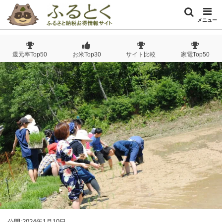
メニュー
還元率Top50
お米Top30
サイト比較
家電Top50
公開:2024年1月10日