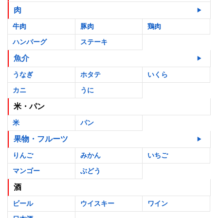
肉
牛肉
豚肉
鶏肉
ハンバーグ
ステーキ
魚介
うなぎ
ホタテ
いくら
カニ
うに
米・パン
米
パン
果物・フルーツ
りんご
みかん
いちご
マンゴー
ぶどう
酒
ビール
ウイスキー
ワイン