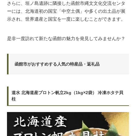
さらに、垣ノ島遺跡に隣接した函館市縄文文化交流センタ
ーには、北海道初の国宝「中空土偶」や多くの出土品が展
示され、世界遺産と国宝を一度に楽しむことができます。
是非一度訪れて新たな函館の魅力を発見してみませんか？
函館市がおすすめする人気の特産品・返礼品
道水 北海道産プロトン帆立2kg（1kg×2袋） 冷凍ホタテ貝
柱