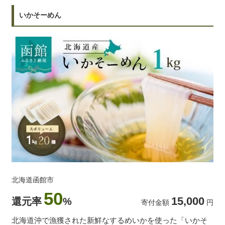
いかそーめん
北海道函館市
50
15,000
還元率
%
寄付金額
円
北海道沖で漁獲された新鮮なするめいかを使った「いかそ