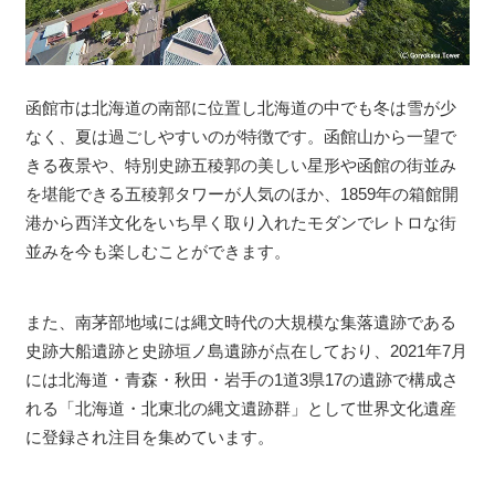
函館市は北海道の南部に位置し北海道の中でも冬は雪が少
なく、夏は過ごしやすいのが特徴です。函館山から一望で
きる夜景や、特別史跡五稜郭の美しい星形や函館の街並み
を堪能できる五稜郭タワーが人気のほか、1859年の箱館開
港から西洋文化をいち早く取り入れたモダンでレトロな街
並みを今も楽しむことができます。
また、南茅部地域には縄文時代の大規模な集落遺跡である
史跡大船遺跡と史跡垣ノ島遺跡が点在しており、2021年7月
には北海道・青森・秋田・岩手の1道3県17の遺跡で構成さ
れる「北海道・北東北の縄文遺跡群」として世界文化遺産
に登録され注目を集めています。