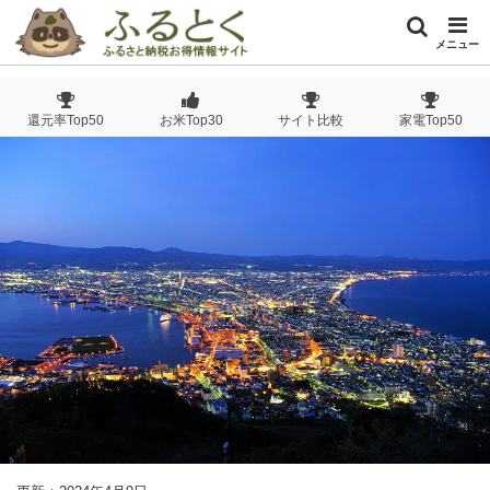
メニュー
還元率Top50
お米Top30
サイト比較
家電Top50