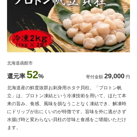
北海道函館市
52
29,000
還元率
%
寄付金額
円
北海道産の鮮度抜群お刺身用ホタテ貝柱。「プロトン帆
立」は、プロトン凍結という冷凍技術を用いて、ほたて本
来の旨み、食感、風味を損なうことなく凍結でき、解凍時
にドリップが出にくいのが特徴です。旨味を外に逃がさず
水揚げ時と変わらない貝柱の甘味と食感をご堪能いただけ
ます。