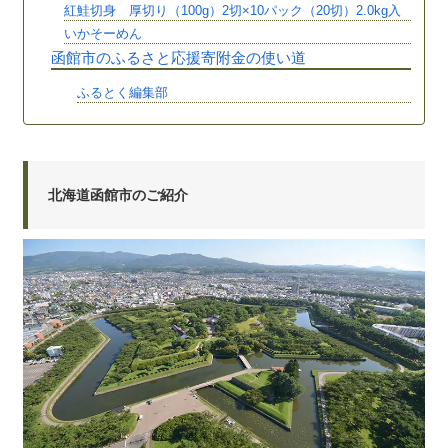
紅鮭切身 厚切り（100g）2切×10パック（20切）2.0kg入
いかそーめん
函館市のふるさと応援寄附金の使い道
ふるとく編集部
北海道函館市のご紹介