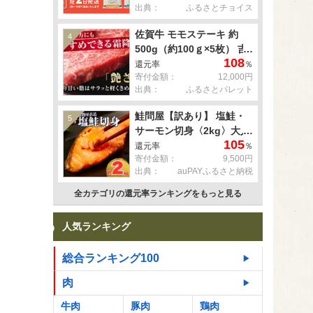
出典：
ふるさとチョイス
佐賀牛 モモステーキ 約
4
500g（約100ｇ×5枚） 吉
108
野ヶ里町 [FDB057]
還元率
％
寄付金額：
12,000円
出典：
ふるさとパレット
鮭問屋【訳あり】 塩鮭・
5
サーモン切身〈2kg〉大人
105
気 鮭 切り身 家計応援 不
還元率
％
寄付金額：
9,500円
揃い 鮭問屋直送
出典：
auPAYふるさと納税
【MS03】
全カテゴリの還元率ランキングをもっと見る
人気ランキング
総合ランキング100
肉
牛肉
豚肉
鶏肉