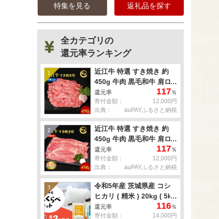
特集を見る
返礼品を探す
全カテゴリの
還元率ランキング
近江牛 特選 すき焼き 約
1
450g 牛肉 黒毛和牛 肩ロ
117
ース モモ すきやき すき焼
還元率
％
寄付金額：
12,000円
き肉 すき焼き用 肉 お肉
出典：
auPAYふるさと納税
牛 和牛 納期 最長3カ月 冷
蔵
近江牛 特選 すき焼き 約
2
450g 牛肉 黒毛和牛 肩ロ
117
ース モモ すきやき すき焼
還元率
％
寄付金額：
12,000円
き肉 すき焼き用 肉 お肉
出典：
auPAYふるさと納税
牛 和牛 納期 最長3カ月 冷
蔵
令和5年産 茨城県産 コシ
3
ヒカリ ( 精米 ) 20kg ( 5kg
116
× 4袋 )
還元率
％
寄付金額：
14,000円