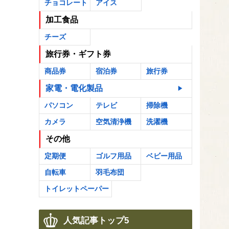
チョコレート
アイス
加工食品
チーズ
旅行券・ギフト券
商品券
宿泊券
旅行券
家電・電化製品
パソコン
テレビ
掃除機
カメラ
空気清浄機
洗濯機
その他
定期便
ゴルフ用品
ベビー用品
自転車
羽毛布団
トイレットペーパー
人気記事トップ5