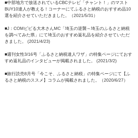
■中部地方で放送されているCBCテレビ「チャント！」のマスト
BUY10達人が教える！コーナーにてふるさと納税のおすすめ品10
選を紹介させていただきました。（2021/5/31）
■J：COMビビる大木さんMC「埼玉の逆襲～埼玉のふるさと納税
を調べてみた県」にて埼玉のおすすめ返礼品を紹介させていただ
きました。 (2021/4/23)
■週刊女性3/16号「ふるさと納税達人ワザ」の特集ページにておす
すめ返礼品のインタビューが掲載されました。 (2021/3/2)
■旅行読売8月号「今こそ、ふるさと納税」の特集ページにて【ふ
るさと納税のススメ】コラムが掲載されました。（2020/6/27）