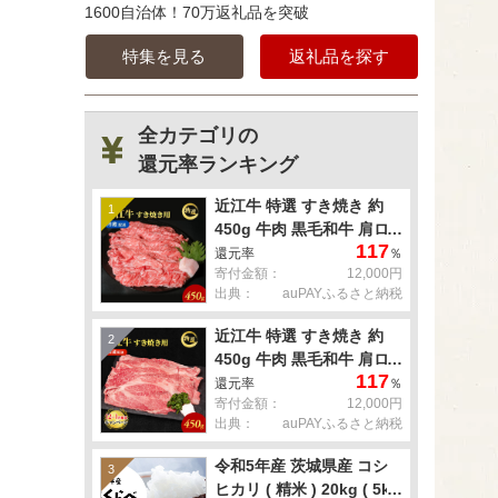
1600自治体！70万返礼品を突破
特集を見る
返礼品を探す
全カテゴリの
還元率ランキング
近江牛 特選 すき焼き 約
1
450g 牛肉 黒毛和牛 肩ロ
117
ース モモ すきやき すき焼
還元率
％
寄付金額：
12,000円
き肉 すき焼き用 肉 お肉
出典：
auPAYふるさと納税
牛 和牛 納期 最長3カ月 冷
蔵
近江牛 特選 すき焼き 約
2
450g 牛肉 黒毛和牛 肩ロ
117
ース モモ すきやき すき焼
還元率
％
寄付金額：
12,000円
き肉 すき焼き用 肉 お肉
出典：
auPAYふるさと納税
牛 和牛 納期 最長3カ月 冷
蔵
令和5年産 茨城県産 コシ
3
ヒカリ ( 精米 ) 20kg ( 5kg