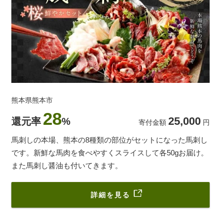
熊本県熊本市
28
25,000
還元率
%
寄付金額
円
馬刺しの本場、熊本の8種類の部位がセットになった馬刺し
です。新鮮な馬肉を食べやすくスライスして各50gお届け。
また馬刺し醤油も付いてきます。
詳細を見る