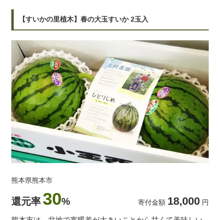
【すいかの里植木】春の大玉すいか 2玉入
熊本県熊本市
30
18,000
還元率
%
寄付金額
円
熊本市は、盆地で寒暖差が大きいことから甘くて美味しい