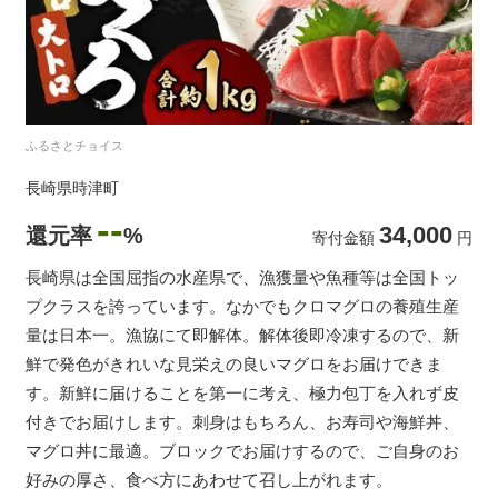
ふるさとチョイス
長崎県時津町
--
34,000
還元率
%
寄付金額
円
長崎県は全国屈指の水産県で、漁獲量や魚種等は全国トッ
プクラスを誇っています。なかでもクロマグロの養殖生産
量は日本一。漁協にて即解体。解体後即冷凍するので、新
鮮で発色がきれいな見栄えの良いマグロをお届けできま
す。新鮮に届けることを第一に考え、極力包丁を入れず皮
付きでお届けします。刺身はもちろん、お寿司や海鮮丼、
マグロ丼に最適。ブロックでお届けするので、ご自身のお
好みの厚さ、食べ方にあわせて召し上がれます。