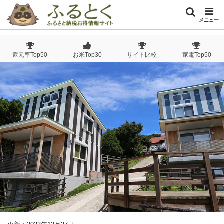
メニュー
還元率Top50
お米Top30
サイト比較
家電Top50