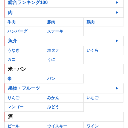
総合ランキング100
肉
牛肉
豚肉
鶏肉
ハンバーグ
ステーキ
魚介
うなぎ
ホタテ
いくら
カニ
うに
米・パン
米
パン
果物・フルーツ
りんご
みかん
いちご
マンゴー
ぶどう
酒
ビール
ウイスキー
ワイン