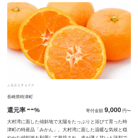
ふるさとチョイス
長崎県時津町
--
9,000
還元率
%
寄付金額
円
〜
大村湾に面した傾斜地で太陽をたっぷりと浴びて育った時
津町の特産品「みかん」。大村湾に面した温暖な気候と穏
やかな傾斜地を利用して栽培され、皮が薄く甘いと評判で