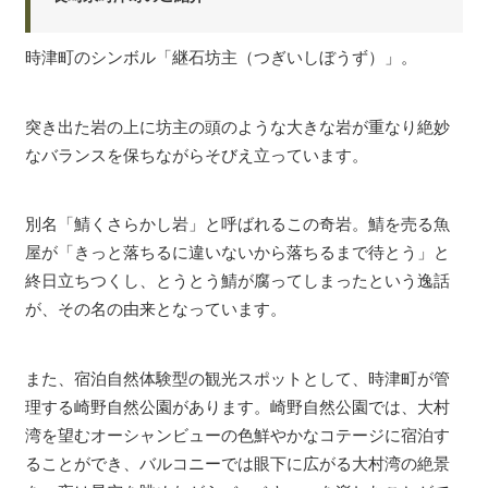
時津町のシンボル「継石坊主（つぎいしぼうず）」。
突き出た岩の上に坊主の頭のような大きな岩が重なり絶妙
なバランスを保ちながらそびえ立っています。
別名「鯖くさらかし岩」と呼ばれるこの奇岩。鯖を売る魚
屋が「きっと落ちるに違いないから落ちるまで待とう」と
終日立ちつくし、とうとう鯖が腐ってしまったという逸話
が、その名の由来となっています。
また、宿泊自然体験型の観光スポットとして、時津町が管
理する崎野自然公園があります。崎野自然公園では、大村
湾を望むオーシャンビューの色鮮やかなコテージに宿泊す
ることができ、バルコニーでは眼下に広がる大村湾の絶景