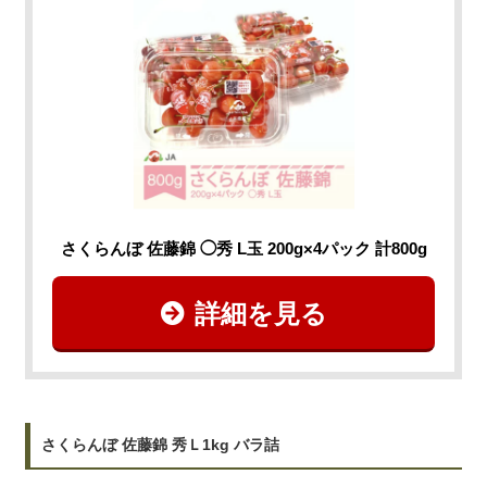
さくらんぼ 佐藤錦 ◯秀 L玉 200g×4パック 計800g
詳細を見る
さくらんぼ 佐藤錦 秀Ｌ1kg バラ詰