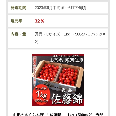
発送期間
2023年6月中旬頃～6月下旬頃
32％
還元率
内容・量
秀品・Lサイズ 1kg （500gバラパック×
2）
山形のさくらんぼ 「 佐藤錦 」 1kg（500g×2） 秀品