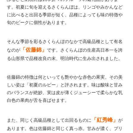
す。初夏に旬を迎えるさくらんぼは、リンゴやみかんなど
に比べると出回る季節が短く、品種によっても味の特徴や
旬のピークに個性があります。
そんな季節を彩るさくらんぼのなかで高級品種として有名
「佐藤錦」
なのが
です。さくらんぼの生産高日本一を誇
る山形県で品種改良の末、明治時代に生み出されました。
佐藤錦の特徴は何といっても艶やかな赤色の果実。その美
しい姿は「初夏のルビー」と評されます。味は酸味と甘み
のバランスが絶妙、実は皮が薄くジューシーで柔らかな乳
白色の果肉が舌を喜ばせます。
「紅秀峰」
また、同じく高級品種として出回るものに
が
あります。色は佐藤錦と同じく真っ赤。甘みが濃く、プリ