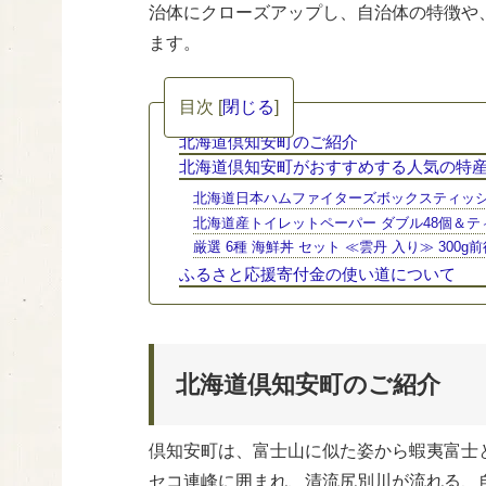
治体にクローズアップし、自治体の特徴や
ます。
目次
[
閉じる
]
北海道倶知安町のご紹介
北海道倶知安町がおすすめする人気の特
北海道日本ハムファイターズボックスティッシュ1
北海道産トイレットペーパー ダブル48個＆ティ
厳選 6種 海鮮丼 セット ≪雲丹 入り≫ 300g前
ふるさと応援寄付金の使い道について
北海道倶知安町のご紹介
倶知安町は、富士山に似た姿から蝦夷富士
セコ連峰に囲まれ、清流尻別川が流れる、