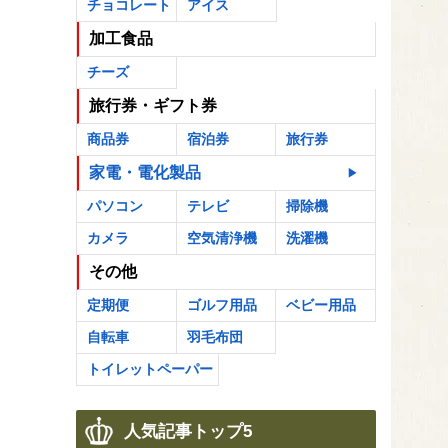
チョコレート
アイス
加工食品
チーズ
旅行券・ギフト券
商品券
宿泊券
旅行券
家電・電化製品
パソコン
テレビ
掃除機
カメラ
空気清浄機
洗濯機
その他
定期便
ゴルフ用品
ベビー用品
自転車
羽毛布団
トイレットペーパー
人気記事トップ5