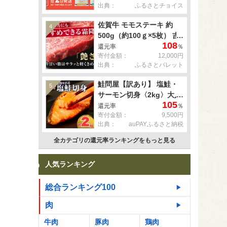
出典：
ふるさとチョイス
佐賀牛 モモステーキ 約
4
500g（約100ｇ×5枚） 吉
108
野ヶ里町 [FDB057]
還元率
％
寄付金額：
12,000円
出典：
ふるさとパレット
鮭問屋【訳あり】 塩鮭・
5
サーモン切身〈2kg〉大人
105
気 鮭 切り身 家計応援 不
還元率
％
寄付金額：
9,500円
揃い 鮭問屋直送
出典：
auPAYふるさと納税
【MS03】
全カテゴリの還元率ランキングをもっと見る
人気ランキング
総合ランキング100
肉
牛肉
豚肉
鶏肉