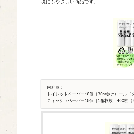
境にもやさしい商品です。
内容量：
トイレットペーパー48個［30m巻きロール（ダ
ティッシュペーパー15個［1箱枚数：400枚（2