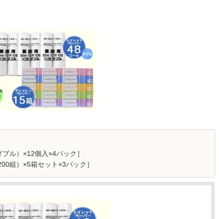
ブル）×12個入×4パック］
00組）×5箱セット×3パック］