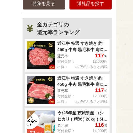
特集を見る
返礼品を探す
全カテゴリの
還元率ランキング
近江牛 特選 すき焼き 約
1
450g 牛肉 黒毛和牛 肩ロ
117
ース モモ すきやき すき焼
還元率
％
寄付金額：
12,000円
き肉 すき焼き用 肉 お肉
出典：
auPAYふるさと納税
牛 和牛 納期 最長3カ月 冷
蔵
近江牛 特選 すき焼き 約
2
450g 牛肉 黒毛和牛 肩ロ
117
ース モモ すきやき すき焼
還元率
％
寄付金額：
12,000円
き肉 すき焼き用 肉 お肉
出典：
auPAYふるさと納税
牛 和牛 納期 最長3カ月 冷
蔵
令和5年産 茨城県産 コシ
3
ヒカリ ( 精米 ) 20kg ( 5kg
116
× 4袋 )
還元率
％
寄付金額：
14,000円