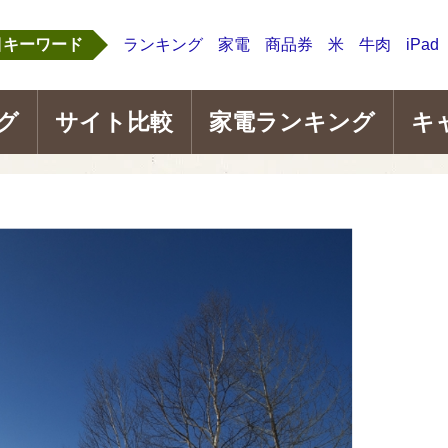
目キーワード
ランキング
家電
商品券
米
牛肉
iPad
グ
サイト比較
家電ランキング
キ