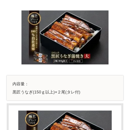
内容量：
黒匠うなぎ(150ｇ以上)×２尾(タレ付)