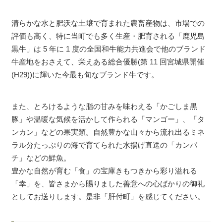
清らかな水と肥沃な土壌で育まれた農畜産物は、市場での
評価も高く、特に当町でも多く生産・肥育される「鹿児島
黒牛」は 5 年に 1 度の全国和牛能力共進会で他のブランド
牛産地をおさえて、栄えある総合優勝(第 11 回宮城県開催
(H29))に輝いた今最も旬なブランド牛です。
また、とろけるような脂の甘みを味わえる「かごしま黒
豚」や温暖な気候を活かして作られる「マンゴー」、「タ
ンカン」などの果実類。自然豊かな山々から流れ出るミネ
ラル分たっぷりの海で育てられた水揚げ直送の「カンパ
チ」などの鮮魚。
豊かな自然が育む「食」の宝庫きもつきから彩り溢れる
「幸」を、皆さまから賜りました善意への心ばかりの御礼
としてお送りします。是非「肝付町」を感じてください。