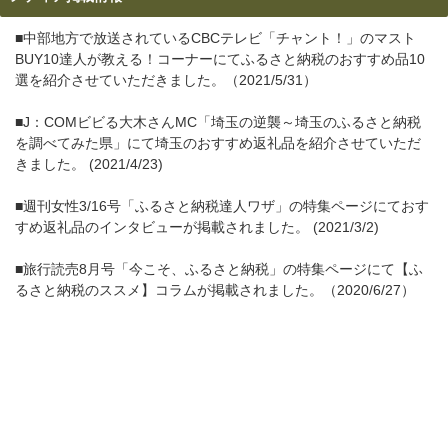
■中部地方で放送されているCBCテレビ「チャント！」のマスト
BUY10達人が教える！コーナーにてふるさと納税のおすすめ品10
選を紹介させていただきました。（2021/5/31）
■J：COMビビる大木さんMC「埼玉の逆襲～埼玉のふるさと納税
を調べてみた県」にて埼玉のおすすめ返礼品を紹介させていただ
きました。 (2021/4/23)
■週刊女性3/16号「ふるさと納税達人ワザ」の特集ページにておす
すめ返礼品のインタビューが掲載されました。 (2021/3/2)
■旅行読売8月号「今こそ、ふるさと納税」の特集ページにて【ふ
るさと納税のススメ】コラムが掲載されました。（2020/6/27）