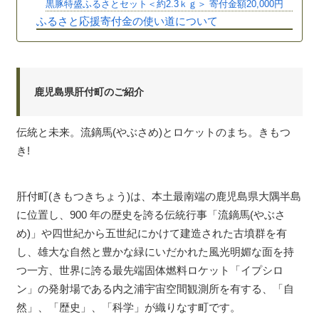
黒豚特盛ふるさとセット＜約2.3ｋｇ＞ 寄付金額20,000円
ふるさと応援寄付金の使い道について
鹿児島県肝付町のご紹介
伝統と未来。流鏑馬(やぶさめ)とロケットのまち。きもつ
き!
肝付町(きもつきちょう)は、本土最南端の鹿児島県大隅半島
に位置し、900 年の歴史を誇る伝統行事「流鏑馬(やぶさ
め)」や四世紀から五世紀にかけて建造された古墳群を有
し、雄大な自然と豊かな緑にいだかれた風光明媚な面を持
つ一方、世界に誇る最先端固体燃料ロケット「イプシロ
ン」の発射場である内之浦宇宙空間観測所を有する、「自
然」、「歴史」、「科学」が織りなす町です。