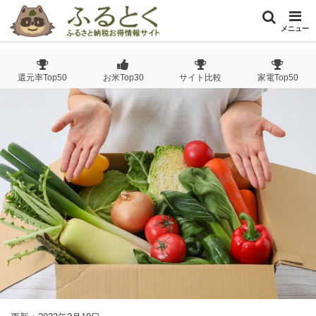
メニュー
還元率Top50
お米Top30
サイト比較
家電Top50