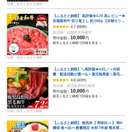
出典：楽天ふるさと納税
【ふるさと納税】 高評価★4.76 高レビュー★
1
京都産和牛 切り落とし 約 500g 【京都モリタ
屋専用牧場】 選べる 定期便 3回 京都 ブラン
4.7
(68件)
ド牛 ふるさと納税 牛肉 ふるさと納税 和牛 煮
自治体：
京都府京丹後市
込み用 牛丼用 すき焼き にも 人気 国産 ふるさ
10,000
寄付金額：
円
と納税 牛肉 薄切り
楽天ふるさと納税で詳細を見る ＞
出典：楽天ふるさと納税
【ふるさと納税】＼高評価★4.81／＜内容
1
量・配送回数が選べる＞鹿児島県産！黒毛和
牛モモスライス(総量600g〜7.2kg) 国産 九州
4.8
(43件)
産 牛肉 和牛スライス 国産牛スライス しゃぶ
自治体：
鹿児島県阿久根市
しゃぶ 薄切り うす切り 赤身肉 ヘルシー志向
10,000
寄付金額：
円
コンシェルジュ 定期便 すき焼き 赤身【スタ
楽天ふるさと納税で詳細を見る ＞
ーゼン】
出典：楽天ふるさと納税
【ふるさと納税】 無洗米【 美味比べ 】 特A
1
獲得 食べ比べ 数量限定 令和 7年産 熊本県 ひ