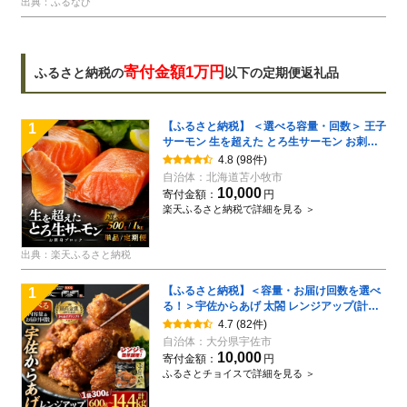
出典：ふるなび
寄付金額1万円
ふるさと納税の
以下の定期便返礼品
【ふるさと納税】 ＜選べる容量・回数＞ 王子
1
サーモン 生を超えた とろ生サーモン お刺身
用 ブロック 500g or 1kg 1回 or 定期便 サー
4.8
(98件)
モン トロ 鮭 刺身 燻製 スモーク 保存料不使用
自治体：
北海道苫小牧市
個包装 北海道 苫小牧市 おすすめ ランキング
10,000
寄付金額：
円
プレゼント ギフト
楽天ふるさと納税で詳細を見る ＞
出典：楽天ふるさと納税
【ふるさと納税】＜容量・お届け回数を選べ
1
る！＞宇佐からあげ 太閤 レンジアップ(計
600g・計1.2kg・全3回総量3.6kg・全6回総
4.7
(82件)
量7.2kg・全12回総量14.4kg) 年内配送 から
自治体：
大分県宇佐市
揚げ 唐揚げ 簡単 冷凍 惣菜 おかず お手軽 レ
10,000
寄付金額：
円
ンチン 定期便 【101100200】【太閤】
ふるさとチョイスで詳細を見る ＞