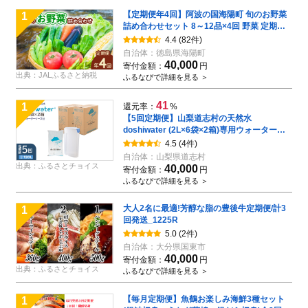
【定期便年4回】阿波の国海陽町 旬のお野菜
1
詰め合わせセット 8～12品×4回 野菜 定期便
野菜定期便 年4回 徳島県 海陽町産 野菜セッ
4.4
(82件)
ト 季節の野菜 詰め合わせ おまかせ
自治体：
徳島県海陽町
40,000
寄付金額：
円
出典：JALふるさと納税
ふるなびで詳細を見る ＞
41
1
還元率：
%
【5回定期便】山梨道志村の天然水
doshiwater (2L×6袋×2箱)専用ウォーターケ
ース付
4.5
(4件)
自治体：
山梨県道志村
出典：ふるさとチョイス
40,000
寄付金額：
円
ふるなびで詳細を見る ＞
大人2名に最適!芳醇な脂の豊後牛定期便/計3
1
回発送_1225R
5.0
(2件)
自治体：
大分県国東市
40,000
寄付金額：
円
出典：ふるさとチョイス
ふるなびで詳細を見る ＞
【毎月定期便】魚鶴お楽しみ海鮮3種セット
1