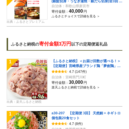
(銀鮭切身・うなぎ蒲焼・銀だら切身)全3回 /
銀鱈 さけ だし うなぎ たら 魚 切り身 切身 魚
自治体：
和歌山県新宮市
40,000
海鮮 焼き魚 ご飯のおとも おかず【tkb418】
寄付金額：
円
ふるさとチョイスで詳細を見る ＞
出典：ふるさとプレミアム
寄付金額3万円
ふるさと納税の
以下の定期便返礼品
【ふるさと納税】＜お届け回数が選べる！＞
1
【定期便】宮崎県産ブランド鶏「夢創鶏」も
も肉定期コース(全3回総量4.8kg・全6回総量
4.7
(147件)
9.6kg) とりにく とり肉 鳥肉 カット済 鳥もも
自治体：
宮崎県門川町
肉 個包装 小分け 宮崎県産 ブランド鶏 【C-
30,000
寄付金額：
円
10・C-13】【英楽】
楽天ふるさと納税で詳細を見る ＞
出典：楽天ふるさと納税
a30-207 【定期便 3回】 天然鮪 + ネギトロ
1
個包装20食セット
4.7
(8件)