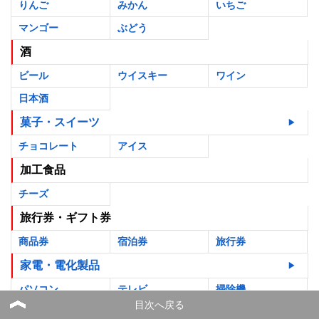
りんご
みかん
いちご
マンゴー
ぶどう
酒
ビール
ウイスキー
ワイン
日本酒
菓子・スイーツ
チョコレート
アイス
加工食品
チーズ
旅行券・ギフト券
商品券
宿泊券
旅行券
家電・電化製品
パソコン
テレビ
掃除機
目次へ戻る
カメラ
空気清浄機
洗濯機