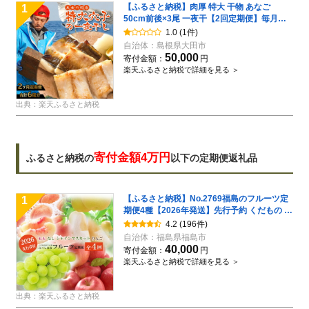
【ふるさと納税】肉厚 特大 干物 あなご
1
50cm前後×3尾 一夜干【2回定期便】毎月お
届け 国産 島根県 大田市 魚介類 魚 穴子 真あ
1.0
(1件)
なご 天ぷら ちらし寿司 蒲焼き かば焼き 素焼
自治体：
島根県大田市
き 無添加 冷凍 真空 特産品 お取り寄せ グルメ
50,000
寄付金額：
円
楽天ふるさと納税で詳細を見る ＞
出典：楽天ふるさと納税
寄付金額4万円
ふるさと納税の
以下の定期便返礼品
【ふるさと納税】No.2769福島のフルーツ定
1
期便4種【2026年発送】先行予約 くだもの も
も モモ なし ナシ 葡萄 ぶどう ブドウ シャイ
4.2
(196件)
ンマスカット 林檎 リンゴ サンふじ 福島市 福
自治体：
福島県福島市
島県産 返礼品 4万円 菅野房吉商店
40,000
寄付金額：
円
楽天ふるさと納税で詳細を見る ＞
出典：楽天ふるさと納税