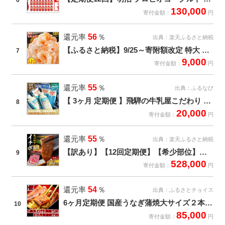
130,000
寄付金額：
円
還元率
56
％
出典：
楽天ふるさと納税
【ふるさと納税】9/25～寄附額改定 特大 むきえび 850g ～ 5.1kg 高評価 5Lサイズ ぷりぷり 定期便 バナメイエビ 楽天限定 大型 えび 訳あり サイズ不揃い 下処理不要 背ワタなし むき身 小分けで使いやすい 冷凍 ランキング急上昇 大阪府 泉佐野市 KGCP
7
9,000
寄付金額：
円
還元率
55
％
出典：
ふるなび
【 3ヶ月 定期便 】飛騨の牛乳屋こだわり 牛乳 3本 飲むヨーグルト 2本 セット 低温殺菌 無添加 牧成舎 飛騨高山
8
20,000
寄付金額：
円
還元率
55
％
出典：
楽天ふるさと納税
【訳あり】【12回定期便】【希少部位】長崎和牛 イチボ 焼肉用 約1000g（500g×2） 赤身 ＜スーパーウエスト＞
9
528,000
寄付金額：
円
還元率
54
％
出典：
ふるさとチョイス
6ヶ月定期便 国産うなぎ蒲焼大サイズ２本セット
10
85,000
寄付金額：
円