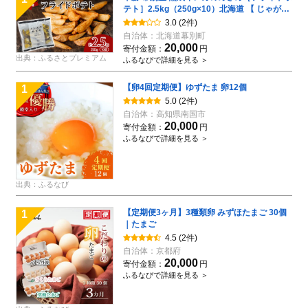
テト］2.5kg（250g×10）北海道 【 じゃがい
も 芋 ジャガイモ ポテト 惣菜 レンジ 】
3.0
(2件)
自治体：
北海道幕別町
20,000
寄付金額：
円
出典：ふるさとプレミアム
ふるなびで詳細を見る ＞
【卵4回定期便】ゆずたま 卵12個
1
5.0
(2件)
自治体：
高知県南国市
20,000
寄付金額：
円
ふるなびで詳細を見る ＞
出典：ふるなび
【定期便3ヶ月】3種類卵 みずほたまご 30個
1
｜たまご
4.5
(2件)
自治体：
京都府
20,000
寄付金額：
円
ふるなびで詳細を見る ＞