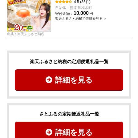
のひかり 森のくまさん くまさんの輝き | 選べ
4.5
(35件)
る 銘柄 単品 定期便 定期 2種 | 単一銘柄 米 単
自治体：
熊本県和水町
一米 こめ 小分け 人気 コメ お米 5kg 10kg
10,000
寄付金額：
円
15kg ブランド米 not 訳あり
楽天ふるさと納税で詳細を見る ＞
出典：楽天ふるさと納税
楽天ふるさと納税の定期便返礼品一覧
詳細を見る
さとふるの定期便返礼品一覧
詳細を見る