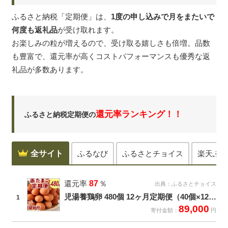
ふるさと納税「定期便」は、
1度の申し込みで月をまたいで
何度も返礼品
が受け取れます。
お楽しみの粒が増えるので、受け取る嬉しさも倍増。品数
も豊富で、還元率が高くコストパフォーマンスも優秀な返
礼品が多数あります。
還元率ランキング！！
ふるさと納税定期便の
全サイト
ふるなび
ふるさとチョイス
楽天ふる
還元率
87
％
出典：
ふるさとチョイス
児湯養鶏卵 480個 12ヶ月定期便（40個×12回）
1
89,000
寄付金額：
円