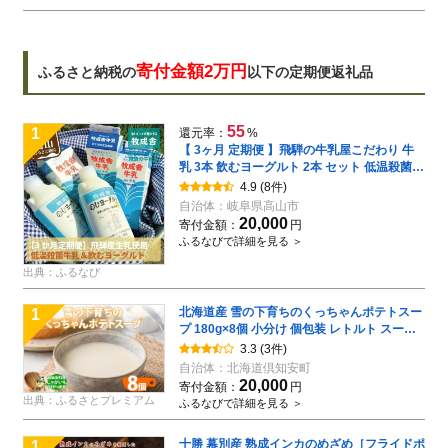
寄付金額2万円
ふるさと納税の
以下の定期便返礼品
55
1
還元率：
%
【 3ヶ月 定期便 】飛騨の牛乳屋こだわり 牛
乳 3本 飲むヨーグルト 2本 セット 低温殺菌
無添加 牧成舎 飛騨高山
4.9
(8件)
自治体：
岐阜県高山市
20,000
寄付金額：
円
ふるなびで詳細を見る ＞
出典：ふるなび
北海道産 雪の下育ちのくっちゃんポテトスー
1
プ 180g×8個 小分け 個包装 レトルト スープ
ポタージュ じゃがいも 馬鈴薯 ポテト 野菜 朝
3.3
(3件)
食 夜食 常備食 送料無料 北の百貨 しりべしや
自治体：
北海道倶知安町
ニセコ 北海道 倶知安町 加工食品 惣菜
20,000
寄付金額：
円
出典：ふるさとプレミアム
ふるなびで詳細を見る ＞
十勝 幕別産 熟成インカのめざめ［フライドポ
1