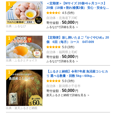
＜定期便＞【Mサイズ 20個×6ヶ月コース】
1
20個（18個＋割れ補償2個） 安心・安全な
『下川六〇酵素卵』を毎日の食卓に！ 下川ろ
4.5
(5件)
くまる あべ養鶏場 割れ補償付き ブランド卵
自治体：
北海道下川町
たまご F4G-0298
50,000
寄付金額：
円
出典：ふるなび
ふるなびで詳細を見る ＞
【定期便】放し飼いたまご『かぐやひめ』20
1
個 6回（毎月）コース 04T-009
5.0
(3件)
自治体：
福岡県上毛町
50,000
寄付金額：
円
出典：ふるさとチョイス
ふるなびで詳細を見る ＞
【ふるさと納税】令和7年産 魚沼産コシヒカ
1
リ 選べる数量・回数 5kg～60kg
5kg/10kg/15kg/30kg/60kg 毎月・隔月 定期
5.0
(3件)
便 世界一の四尺玉の町片貝町 (有)米萬商店 |
自治体：
新潟県小千谷市
白米 精米 お米 魚沼 新潟県産 新米 先行予約
50,000
寄付金額：
円
新米予約【0002-KM00SV00-01】
楽天ふるさと納税で詳細を見る ＞
出典：楽天ふるさと納税