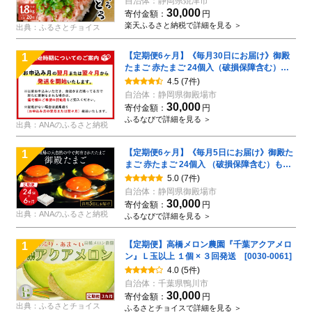
自治体：
静岡県焼津市
30,000
寄付金額：
円
楽天ふるさと納税で詳細を見る ＞
出典：ふるさとチョイス
【定期便6ヶ月】《毎月30日にお届け》御殿
1
たまご 赤たまご 24個入（破損保障含む）（6
個入モウルドパック×4P入） ｜ 卵 タマゴ 玉
4.5
(7件)
子 たまごかけご飯 生卵 鶏卵 卵焼き 国産 御殿
自治体：
静岡県御殿場市
場産 ※北海道・沖縄・離島への配送不可
30,000
寄付金額：
円
ふるなびで詳細を見る ＞
出典：ANAのふるさと納税
【定期便6ヶ月】《毎月5日にお届け》御殿た
1
まご 赤たまご 24個入 （破損保障含む）もみ
がら入 ｜ 卵 タマゴ 玉子 たまごかけご飯 生卵
5.0
(7件)
鶏卵 卵焼き 国産 御殿場産 ※北海道・沖縄・
自治体：
静岡県御殿場市
離島への配送不可
30,000
寄付金額：
円
出典：ANAのふるさと納税
ふるなびで詳細を見る ＞
【定期便】高橋メロン農園『千葉アクアメロ
1
ン』Ｌ玉以上 １個 × ３回発送 [0030-0061]
4.0
(5件)
自治体：
千葉県鴨川市
30,000
寄付金額：
円
出典：ふるさとチョイス
ふるさとチョイスで詳細を見る ＞