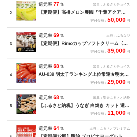
還元率
77
％
出典：
ふるさとチョイス
【定期便】高橋メロン農園『千葉アクアメロン』Ｌ玉以上 １個 × ５回発送 [0050-0053]
2
50,000
寄付金額：
円
還元率
69
％
出典：
ふるなび
【定期便】Rimoカップソフトクリーム〈120ml×16個〉 全3回【 Rimo ジェラート アイスクリーム アイス スイーツ 人気 定期便 北海道 網走市 】 ABA007
3
39,000
寄付金額：
円
還元率
68
％
出典：
ふるさとチョイス
AU-039 明太子ランキング上位常連★明太子職人秘伝の味/辛子明太子定期便【3ヶ月連続お届け】
4
29,000
寄付金額：
円
還元率
68
％
出典：
楽天ふるさと納税
【ふるさと納税】うなぎ 白焼き カット 選べる 内容量 定期便 300g ~ 600g | ふるさと納税 うなぎ ウナギ 鰻 高級 国産 カット 白焼き 白焼 しらやき 鹿児島 大隅 大崎町 ふるさと 人気 送料無料
5
11,000
寄付金額：
円
還元率
64
％
出典：
ふるさとプレミアム
【定期便12回】明治 プロビオヨーグルト R-1 ドリンクタイプ 112g×24本×12回 ヨーグルトドリンク◇
6