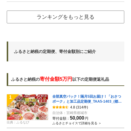
ランキングをもっと見る
ふるさと納税の定期便、寄付金額別にご紹介
寄付金額5万円
ふるさと納税の
以下の定期便返礼品
全部真空パック！隔月5回お届け！「おさつ
1
ポーク」と加工品定期便_TAA5-1403_(都城
市) 小分け 真空 かさばらない ブランドポーク
4.8
(314件)
豚肉 加工品 セット バラエティ豊かにお届け
自治体：
宮崎県都城市
50,000
寄付金額：
円
出典：ふるなび
ふるさとチョイスで詳細を見る ＞