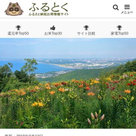
メニュー
還元率Top50
お米Top30
サイト比較
家電Top50