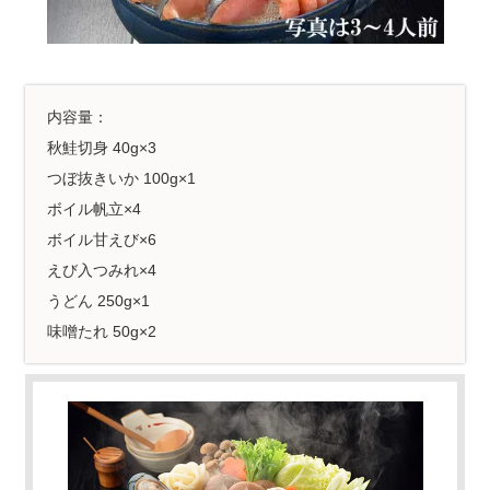
内容量：
秋鮭切身 40g×3
つぼ抜きいか 100g×1
ボイル帆立×4
ボイル甘えび×6
えび入つみれ×4
うどん 250g×1
味噌たれ 50g×2