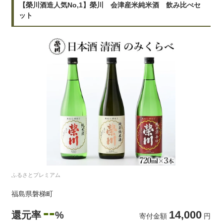
【榮川酒造人気No,1】榮川 会津産米純米酒 飲み比べセ
ット
ふるさとプレミアム
福島県磐梯町
--
14,000
還元率
%
寄付金額
円