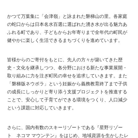
かつて万葉集に「会津嶺」と詠まれた磐梯山の里。各家庭
の蛇口からは日本名水百選に選ばれた湧き水が出る魅力あ
ふれる町であり、子どもからお年寄りまで全年代の町民が
健やかに楽しく生活できるまちづくりを進めています。
皆様からのご寄付をもとに、先人の方々が築いてきた歴
史・文化を継承しつつ、各分野における新たな事業展開・
取り組みに力を注ぎ町民の幸せを追求していきます。また
「磐梯版ネウボラ」という妊娠から義務教育終了まで子供
の成長にしっかりと寄り添う支援プロジェクトを推進する
ことで、安心して子育てができる環境をつくり、人口減少
という課題に対応していきます。
さらに、国内有数のスキーリゾートである『星野リゾー
ト ネコマ マウンテン』をはじめ、地域資源を生かしたレ