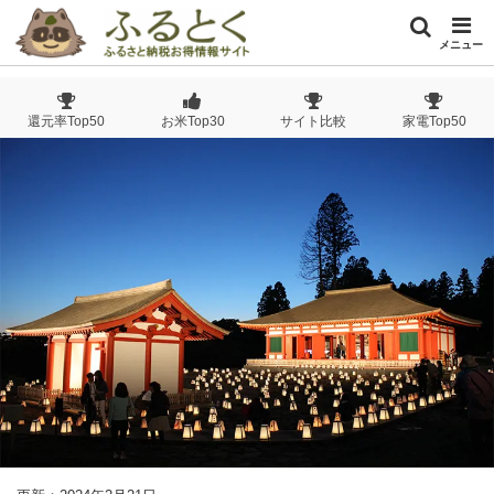
メニュー
還元率Top50
お米Top30
サイト比較
家電Top50