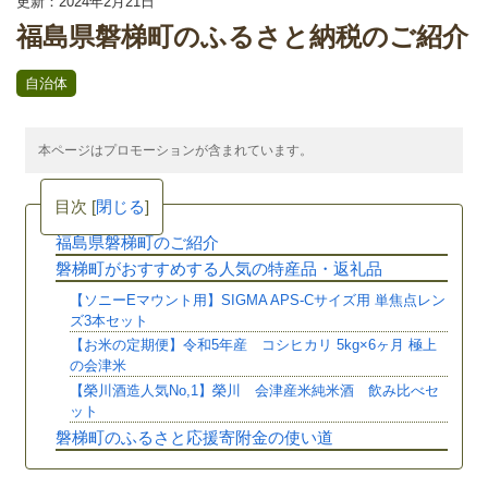
更新：2024年2月21日
福島県磐梯町のふるさと納税のご紹介
自治体
本ページはプロモーションが含まれています。
目次
[
閉じる
]
福島県磐梯町のご紹介
磐梯町がおすすめする人気の特産品・返礼品
【ソニーEマウント用】SIGMA APS-Cサイズ用 単焦点レン
ズ3本セット
【お米の定期便】令和5年産 コシヒカリ 5kg×6ヶ月 極上
の会津米
【榮川酒造人気No,1】榮川 会津産米純米酒 飲み比べセ
ット
磐梯町のふるさと応援寄附金の使い道