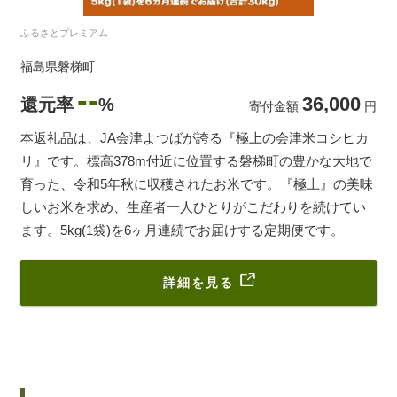
ふるさとプレミアム
福島県磐梯町
--
36,000
還元率
%
寄付金額
円
本返礼品は、JA会津よつばが誇る『極上の会津米コシヒカ
リ』です。標高378m付近に位置する磐梯町の豊かな大地で
育った、令和5年秋に収穫されたお米です。『極上』の美味
しいお米を求め、生産者一人ひとりがこだわりを続けてい
ます。5kg(1袋)を6ヶ月連続でお届けする定期便です。
詳細を見る