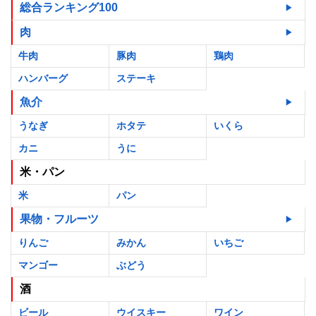
総合ランキング100
肉
牛肉
豚肉
鶏肉
ハンバーグ
ステーキ
魚介
うなぎ
ホタテ
いくら
カニ
うに
米・パン
米
パン
果物・フルーツ
りんご
みかん
いちご
マンゴー
ぶどう
酒
ビール
ウイスキー
ワイン