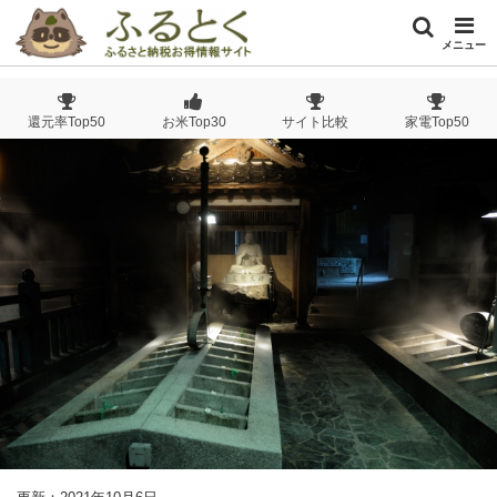
メニュー
還元率Top50
お米Top30
サイト比較
家電Top50