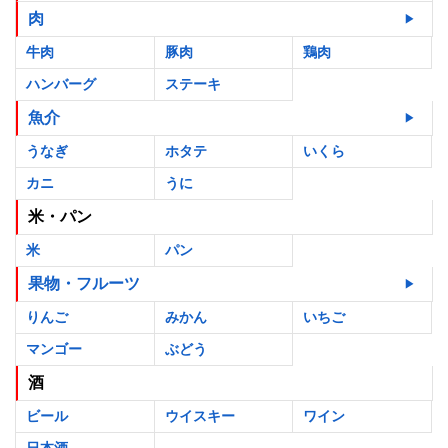
肉
牛肉
豚肉
鶏肉
ハンバーグ
ステーキ
魚介
うなぎ
ホタテ
いくら
カニ
うに
米・パン
米
パン
果物・フルーツ
りんご
みかん
いちご
マンゴー
ぶどう
酒
ビール
ウイスキー
ワイン
日本酒