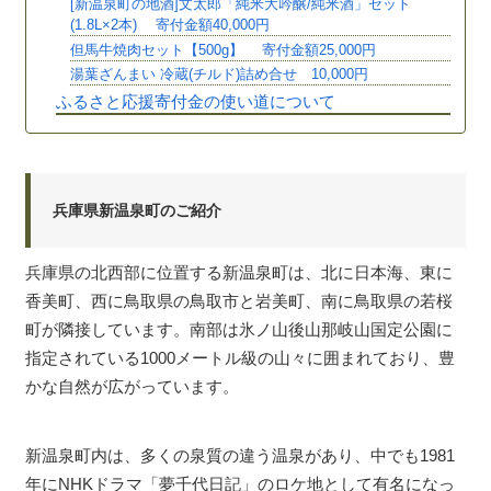
[新温泉町の地酒]文太郎「純米大吟醸/純米酒」セット
(1.8L×2本) 寄付金額40,000円
但馬牛焼肉セット【500g】 寄付金額25,000円
湯葉ざんまい 冷蔵(チルド)詰め合せ 10,000円
ふるさと応援寄付金の使い道について
兵庫県新温泉町のご紹介
兵庫県の北西部に位置する新温泉町は、北に日本海、東に
香美町、西に鳥取県の鳥取市と岩美町、南に鳥取県の若桜
町が隣接しています。南部は氷ノ山後山那岐山国定公園に
指定されている1000メートル級の山々に囲まれており、豊
かな自然が広がっています。
新温泉町内は、多くの泉質の違う温泉があり、中でも1981
年にNHKドラマ「夢千代日記」のロケ地として有名になっ