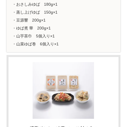
・おさしみゆば 180g×1
・蒸し上げゆば 150g×1
・豆源響 200g×1
・ゆば煮 華 200g×1
・山芋茶巾 5個入り×1
・山菜ゆば巻 6個入り×1