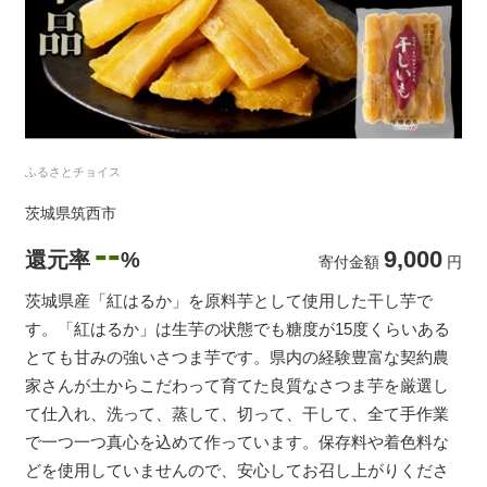
ふるさとチョイス
茨城県筑西市
--
9,000
還元率
%
寄付金額
円
茨城県産「紅はるか」を原料芋として使用した干し芋で
す。「紅はるか」は生芋の状態でも糖度が15度くらいある
とても甘みの強いさつま芋です。県内の経験豊富な契約農
家さんが土からこだわって育てた良質なさつま芋を厳選し
て仕入れ、洗って、蒸して、切って、干して、全て手作業
で一つ一つ真心を込めて作っています。保存料や着色料な
どを使用していませんので、安心してお召し上がりくださ