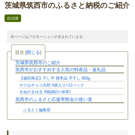
茨城県筑西市のふるさと納税のご紹介
自治体
本ページはプロモーションが含まれています。
目次
[
閉じる
]
茨城県筑西市のご紹介
筑西市がおすすめする人気の特産品・返礼品
【塚田商店】干し芋 標準品 平干し 800g
サク山チョコ次郎 6袋入り×12パック
きぬのまゆ玉 9個(絹白×抹茶)
筑西市のふるさと応援寄附金の使い道
ふるとく編集部