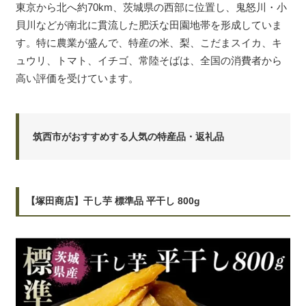
東京から北へ約70km、茨城県の西部に位置し、鬼怒川・小
貝川などが南北に貫流した肥沃な田園地帯を形成していま
す。特に農業が盛んで、特産の米、梨、こだまスイカ、キ
ュウリ、トマト、イチゴ、常陸そばは、全国の消費者から
高い評価を受けています。
筑西市がおすすめする人気の特産品・返礼品
【塚田商店】干し芋 標準品 平干し 800g