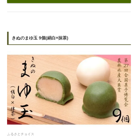
きぬのまゆ玉 9個(絹白×抹茶)
ふるさとチョイス