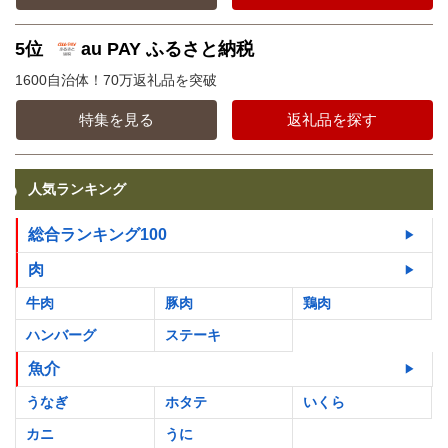
5位
au PAY ふるさと納税
1600自治体！70万返礼品を突破
特集を見る
返礼品を探す
人気ランキング
総合ランキング100
肉
牛肉
豚肉
鶏肉
ハンバーグ
ステーキ
魚介
うなぎ
ホタテ
いくら
カニ
うに