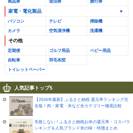
商品券
宿泊券
旅行券
家電・電化製品
パソコン
テレビ
掃除機
カメラ
空気清浄機
洗濯機
その他
定期便
ゴルフ用品
ベビー用品
自転車
羽毛布団
トイレットペーパー
人気記事トップ5
【2026年最新】ふるさと納税 還元率ランキング完
全版！肉・家電・米など全カテゴリー徹底比較
失敗しない！ふるさと納税お米の還元率・コスパラ
ンキング＆人気ブランド米の味・特徴まとめ