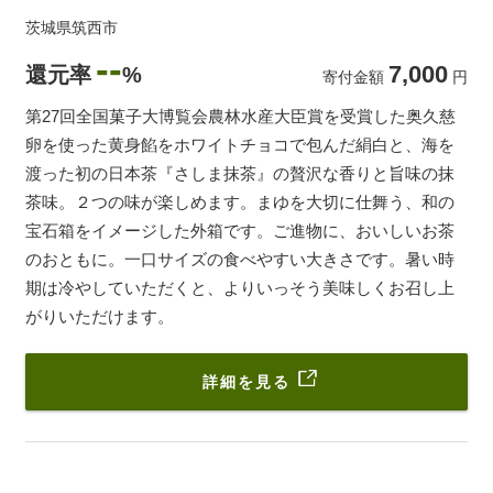
茨城県筑西市
--
7,000
還元率
%
寄付金額
円
第27回全国菓子大博覧会農林水産大臣賞を受賞した奥久慈
卵を使った黄身餡をホワイトチョコで包んだ絹白と、海を
渡った初の日本茶『さしま抹茶』の贅沢な香りと旨味の抹
茶味。２つの味が楽しめます。まゆを大切に仕舞う、和の
宝石箱をイメージした外箱です。ご進物に、おいしいお茶
のおともに。一口サイズの食べやすい大きさです。暑い時
期は冷やしていただくと、よりいっそう美味しくお召し上
がりいただけます。
詳細を見る