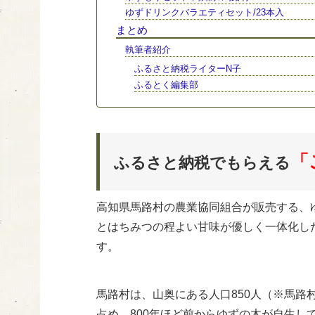
ゆずドリンクバラエティセット/23本入
まとめ
執筆者紹介
ふるさと納税ライターN子
ふるとく編集部
「
ふるさと納税でもらえる
高知県馬路村の農業協同組合が販売する、
とはちみつの程よい甘味が優しく一体化し
す。
馬路村は、山奥にある人口850人（※馬路
占め、800年ほど前からゆずの木が自生し