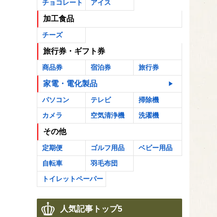
チョコレート
アイス
加工食品
チーズ
旅行券・ギフト券
商品券
宿泊券
旅行券
家電・電化製品
パソコン
テレビ
掃除機
カメラ
空気清浄機
洗濯機
その他
定期便
ゴルフ用品
ベビー用品
自転車
羽毛布団
トイレットペーパー
人気記事トップ5