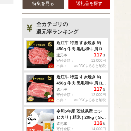
特集を見る
返礼品を探す
全カテゴリの
還元率ランキング
近江牛 特選 すき焼き 約
1
450g 牛肉 黒毛和牛 肩ロ
117
ース モモ すきやき すき焼
還元率
％
寄付金額：
12,000円
き肉 すき焼き用 肉 お肉
出典：
auPAYふるさと納税
牛 和牛 納期 最長3カ月 冷
蔵
近江牛 特選 すき焼き 約
2
450g 牛肉 黒毛和牛 肩ロ
117
ース モモ すきやき すき焼
還元率
％
寄付金額：
12,000円
き肉 すき焼き用 肉 お肉
出典：
auPAYふるさと納税
牛 和牛 納期 最長3カ月 冷
蔵
令和5年産 茨城県産 コシ
3
ヒカリ ( 精米 ) 20kg ( 5kg
116
× 4袋 )
還元率
％
寄付金額：
14,000円