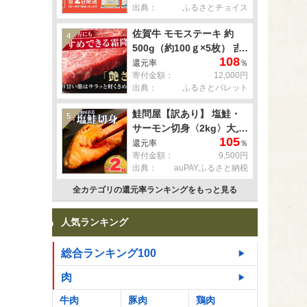
出典：
ふるさとチョイス
佐賀牛 モモステーキ 約
4
500g（約100ｇ×5枚） 吉
108
野ヶ里町 [FDB057]
還元率
％
寄付金額：
12,000円
出典：
ふるさとパレット
鮭問屋【訳あり】 塩鮭・
5
サーモン切身〈2kg〉大人
105
気 鮭 切り身 家計応援 不
還元率
％
寄付金額：
9,500円
揃い 鮭問屋直送
出典：
auPAYふるさと納税
【MS03】
全カテゴリの還元率ランキングをもっと見る
人気ランキング
総合ランキング100
肉
牛肉
豚肉
鶏肉