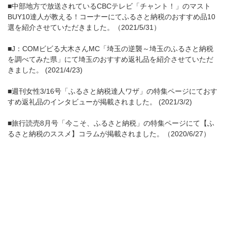
■中部地方で放送されているCBCテレビ「チャント！」のマスト
BUY10達人が教える！コーナーにてふるさと納税のおすすめ品10
選を紹介させていただきました。（2021/5/31）
■J：COMビビる大木さんMC「埼玉の逆襲～埼玉のふるさと納税
を調べてみた県」にて埼玉のおすすめ返礼品を紹介させていただ
きました。 (2021/4/23)
■週刊女性3/16号「ふるさと納税達人ワザ」の特集ページにておす
すめ返礼品のインタビューが掲載されました。 (2021/3/2)
■旅行読売8月号「今こそ、ふるさと納税」の特集ページにて【ふ
るさと納税のススメ】コラムが掲載されました。（2020/6/27）