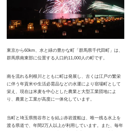
東京から60km、水と緑の豊かな町「群馬県千代田町」は、
群馬県南東部に位置する人口約11,000人の町です。
南を流れる利根川とともに町は発展し、古くは江戸の繁栄
に伴う年貢米や生活必需品などの水運により宿場町として
栄え、現在は米麦を中心とした農業と大型工業団地によ
り、農業と工業が高度に一体化しています。
当町と埼玉県熊谷市とを結ぶ赤岩渡船は、唯一残る水上を
渡る県道で、年間2万人以上が利用しています。また、毎年