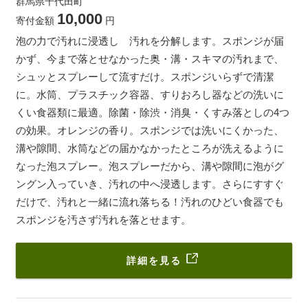
群馬県千代田町
10,000
寄付金額
円
泡の力で汚れに浸透し 汚れを分解します。スポンジが届
かず、今まで落とせなかった奥・溝・スキマの汚れまで、
シュッとスプレーして流すだけ。スポンジいらずで清潔
に。水筒、プラスチック容器、すりおろし器などの洗いに
くい食器類に最適。除菌・除渋・消臭・くすみ落としの4つ
の効果。オレンジの香り。スポンジでは洗いにくかった、
溝や隙間、水筒などの届かなかったところが洗えるように
なった泡スプレー。泡スプレーだから、溝や隙間に泡がグ
ングン入っていき、汚れの中へ浸透します。さらにすすぐ
だけで、汚れと一緒に流れ落ちる！汚れのひどい食器でも
スポンジを汚さず汚れを落とせます。
詳細を見る