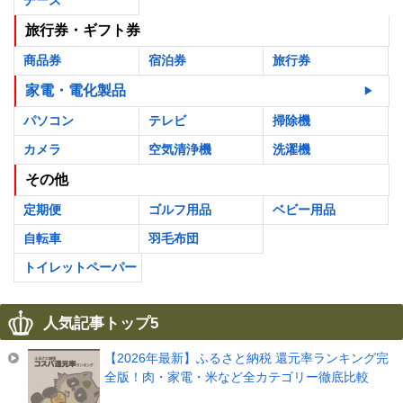
旅行券・ギフト券
商品券
宿泊券
旅行券
家電・電化製品
パソコン
テレビ
掃除機
カメラ
空気清浄機
洗濯機
その他
定期便
ゴルフ用品
ベビー用品
自転車
羽毛布団
トイレットペーパー
人気記事トップ5
【2026年最新】ふるさと納税 還元率ランキング完
全版！肉・家電・米など全カテゴリー徹底比較