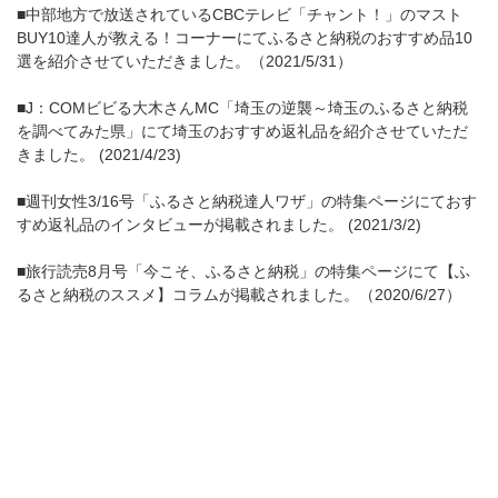
■中部地方で放送されているCBCテレビ「チャント！」のマスト
BUY10達人が教える！コーナーにてふるさと納税のおすすめ品10
選を紹介させていただきました。（2021/5/31）
■J：COMビビる大木さんMC「埼玉の逆襲～埼玉のふるさと納税
を調べてみた県」にて埼玉のおすすめ返礼品を紹介させていただ
きました。 (2021/4/23)
■週刊女性3/16号「ふるさと納税達人ワザ」の特集ページにておす
すめ返礼品のインタビューが掲載されました。 (2021/3/2)
■旅行読売8月号「今こそ、ふるさと納税」の特集ページにて【ふ
るさと納税のススメ】コラムが掲載されました。（2020/6/27）