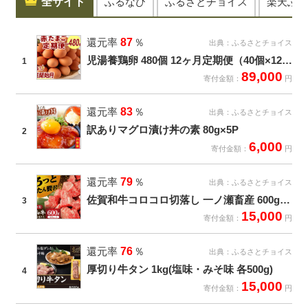
全サイト
ふるなび
ふるさとチョイス
楽天ふる
還元率
87
％
出典：
ふるさとチョイス
児湯養鶏卵 480個 12ヶ月定期便（40個×12回）
1
89,000
寄付金額：
円
還元率
83
％
出典：
ふるさとチョイス
訳ありマグロ漬け丼の素 80g×5P
2
6,000
寄付金額：
円
還元率
79
％
出典：
ふるさとチョイス
佐賀和牛コロコロ切落し 一ノ瀬畜産 600g(300g×2袋)
3
15,000
寄付金額：
円
還元率
76
％
出典：
ふるさとチョイス
厚切り牛タン 1kg(塩味・みそ味 各500g)
4
15,000
寄付金額：
円