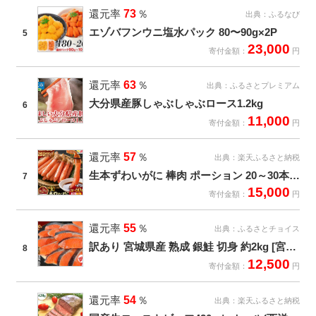
還元率
73
％
出典：
ふるなび
エゾバフンウニ塩水パック 80〜90g×2P
5
23,000
寄付金額：
円
還元率
63
％
出典：
ふるさとプレミアム
大分県産豚しゃぶしゃぶロース1.2kg
6
11,000
寄付金額：
円
還元率
57
％
出典：
楽天ふるさと納税
生本ずわいがに 棒肉 ポーション 20～30本入 総重量 約500g [カネダイ 宮城県 気仙沼市 20562793] むき身 カニ かに 生 ずわいがに ズワイガニ ずわい蟹 ズワイ蟹 蟹 カニ カニ脚 蟹脚 カニ棒肉 カニ 蟹 カニしゃぶ
7
15,000
寄付金額：
円
還元率
55
％
出典：
ふるさとチョイス
訳あり 宮城県産 熟成 銀鮭 切身 約2kg [宮城東洋 宮城県 気仙沼市 20563343] 鮭 海鮮 魚介類 国産 さけ 鮭 甘口 サケ 鮭切身 シャケ 切り身 冷凍 おかず 弁当 支援 事業者支援 サーモン 魚 銀鮭切り身
8
12,500
寄付金額：
円
還元率
54
％
出典：
楽天ふるさと納税