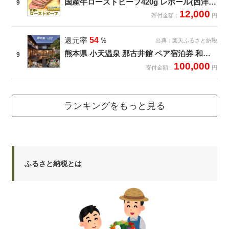
国産牛ローストビーフ420g レホール(西洋わさび)・ソース付き
9
12,000
寄付金額：
円
還元率
54
％
出典：
楽天ふるさと納税
熊本県 小天温泉 那古井館 ペア宿泊券 和洋室 1泊2食付
9
100,000
寄付金額：
円
ランキングをもっと見る
ふるさと納税とは