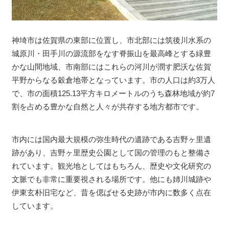
神埼市は佐賀県の東部に位置し、市北部には筑後川水系の
城原川・田手川の源流部をなす脊振山を最高峰とする緑豊
かな山間地域、市南部にはこれらの河川が潤す肥沃な佐賀
平野からなる穀倉地帯となっています。市の人口は約3万人
で、市の面積125.13平方キロメートルのうち森林地域が約7
割を占める豊かな自然と人々が共存する地方都市です。
市内には国内最大規模の弥生時代の遺跡である吉野ヶ里遺
跡があり、吉野ヶ里歴史公園として国の管理のもと整備さ
れています。観光地としてはもちろん、歴史や文化研究の
文脈でも非常に重要視される場所です。他にも姉川城跡や
伊東玄朴旧宅など、昔を偲ばせる史跡が市内に数多く点在
しています。