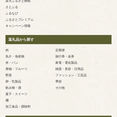
楽天ふるさと納税
さとふる
ふるなび
ふるさとプレミアム
キャンペーン情報
返礼品から探す
肉
定期便
魚介・海産物
旅行券・金券
米・パン
家電・電化製品
果物・フルーツ
雑貨・美容・日用品
野菜
ファッション・工芸品
卵・乳製品
季節
飲み物・酒
その他
菓子・スイーツ
麺
加工食品・調味料