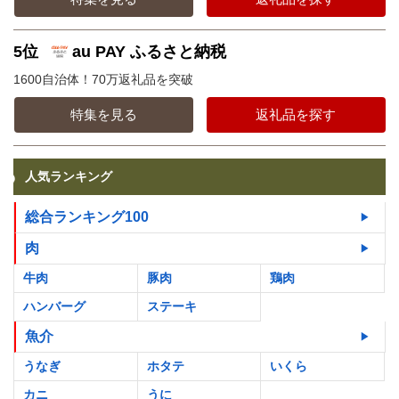
5位
au PAY ふるさと納税
1600自治体！70万返礼品を突破
特集を見る
返礼品を探す
人気ランキング
総合ランキング100
肉
牛肉
豚肉
鶏肉
ハンバーグ
ステーキ
魚介
うなぎ
ホタテ
いくら
カニ
うに