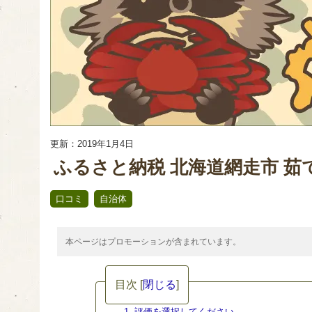
更新：2019年1月4日
ふるさと納税 北海道網走市 茹で毛
,
口コミ
自治体
本ページはプロモーションが含まれています。
目次
[
閉じる
]
1. 評価を選択してください