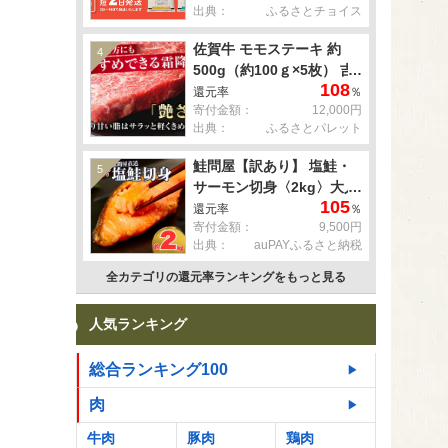
出典：
ふるさとチョイス
佐賀牛 モモステーキ 約
4
500g（約100ｇ×5枚） 吉
108
野ヶ里町 [FDB057]
還元率
％
寄付金額：
12,000円
出典：
ふるさとパレット
鮭問屋【訳あり】 塩鮭・
5
サーモン切身〈2kg〉大人
105
気 鮭 切り身 家計応援 不
還元率
％
寄付金額：
9,500円
揃い 鮭問屋直送
出典：
auPAYふるさと納税
【MS03】
全カテゴリの還元率ランキングをもっと見る
人気ランキング
総合ランキング100
肉
牛肉
豚肉
鶏肉