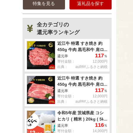
特集を見る
返礼品を探す
全カテゴリの
還元率ランキング
近江牛 特選 すき焼き 約
1
450g 牛肉 黒毛和牛 肩ロ
117
ース モモ すきやき すき焼
還元率
％
寄付金額：
12,000円
き肉 すき焼き用 肉 お肉
出典：
auPAYふるさと納税
牛 和牛 納期 最長3カ月 冷
蔵
近江牛 特選 すき焼き 約
2
450g 牛肉 黒毛和牛 肩ロ
117
ース モモ すきやき すき焼
還元率
％
寄付金額：
12,000円
き肉 すき焼き用 肉 お肉
出典：
auPAYふるさと納税
牛 和牛 納期 最長3カ月 冷
蔵
令和5年産 茨城県産 コシ
3
ヒカリ ( 精米 ) 20kg ( 5kg
116
× 4袋 )
還元率
％
寄付金額：
14,000円