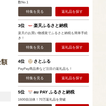
数No.1
特集を見る
返礼品を探す
3位
楽天ふるさと納税
楽天のお買い物感覚でふるさと納税も簡単手続
き！
特集を見る
返礼品を探す
金額
4位
さとふる
PayPay商品券など注目の返礼品も！
特集を見る
返礼品を探す
5位
au PAY ふるさと納税
1600自治体！70万返礼品を突破