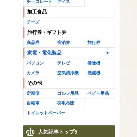
チョコレート
アイス
加工食品
チーズ
旅行券・ギフト券
商品券
宿泊券
旅行券
家電・電化製品
パソコン
テレビ
掃除機
カメラ
空気清浄機
洗濯機
その他
定期便
ゴルフ用品
ベビー用品
自転車
羽毛布団
トイレットペーパー
人気記事トップ5