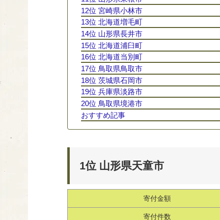
12位 宮崎県小林市
13位 北海道増毛町
14位 山形県長井市
15位 北海道浦臼町
16位 北海道当別町
17位 鳥取県鳥取市
18位 茨城県石岡市
19位 兵庫県淡路市
20位 鳥取県境港市
おすすめ記事
1位 山形県天童市
寄付金額
寄付件数