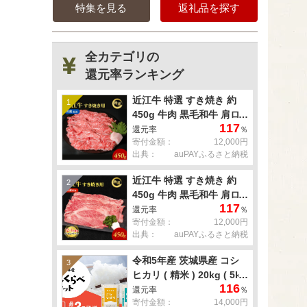
特集を見る
返礼品を探す
全カテゴリの
還元率ランキング
近江牛 特選 すき焼き 約
1
450g 牛肉 黒毛和牛 肩ロ
117
ース モモ すきやき すき焼
還元率
％
寄付金額：
12,000円
き肉 すき焼き用 肉 お肉
出典：
auPAYふるさと納税
牛 和牛 納期 最長3カ月 冷
蔵
近江牛 特選 すき焼き 約
2
450g 牛肉 黒毛和牛 肩ロ
117
ース モモ すきやき すき焼
還元率
％
寄付金額：
12,000円
き肉 すき焼き用 肉 お肉
出典：
auPAYふるさと納税
牛 和牛 納期 最長3カ月 冷
蔵
令和5年産 茨城県産 コシ
3
ヒカリ ( 精米 ) 20kg ( 5kg
116
× 4袋 )
還元率
％
寄付金額：
14,000円