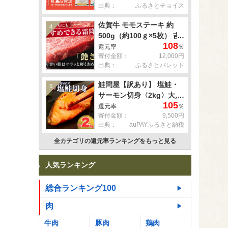
出典：
ふるさとチョイス
佐賀牛 モモステーキ 約
4
500g（約100ｇ×5枚） 吉
108
野ヶ里町 [FDB057]
還元率
％
寄付金額：
12,000円
出典：
ふるさとパレット
鮭問屋【訳あり】 塩鮭・
5
サーモン切身〈2kg〉大人
105
気 鮭 切り身 家計応援 不
還元率
％
寄付金額：
9,500円
揃い 鮭問屋直送
出典：
auPAYふるさと納税
【MS03】
全カテゴリの還元率ランキングをもっと見る
人気ランキング
総合ランキング100
肉
牛肉
豚肉
鶏肉