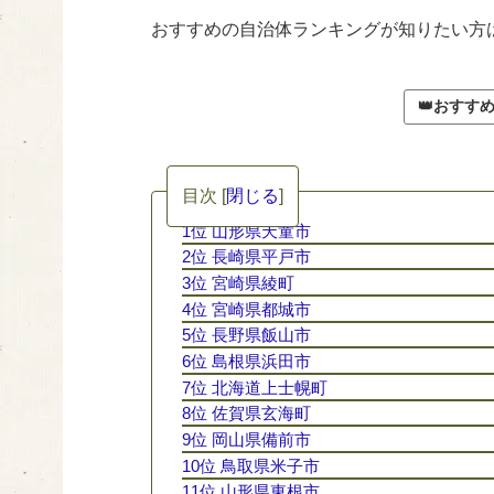
おすすめの自治体ランキングが知りたい方は
👑おすす
目次
[
閉じる
]
1位 山形県天童市
2位 長崎県平戸市
3位 宮崎県綾町
4位 宮崎県都城市
5位 長野県飯山市
6位 島根県浜田市
7位 北海道上士幌町
8位 佐賀県玄海町
9位 岡山県備前市
10位 鳥取県米子市
11位 山形県東根市