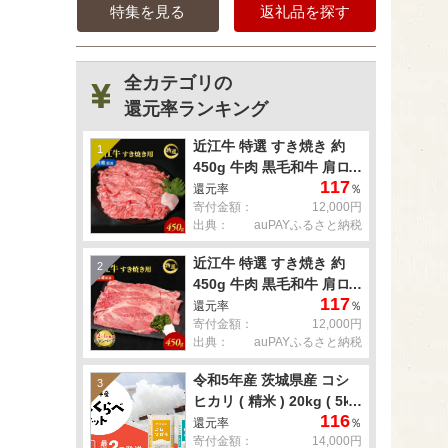
特集を見る
返礼品を探す
全カテゴリの
還元率ランキング
近江牛 特選 すき焼き 約
1
450g 牛肉 黒毛和牛 肩ロ
117
ース モモ すきやき すき焼
還元率
％
寄付金額：
12,000円
き肉 すき焼き用 肉 お肉
出典：
auPAYふるさと納税
牛 和牛 納期 最長3カ月 冷
蔵
近江牛 特選 すき焼き 約
2
450g 牛肉 黒毛和牛 肩ロ
117
ース モモ すきやき すき焼
還元率
％
寄付金額：
12,000円
き肉 すき焼き用 肉 お肉
出典：
auPAYふるさと納税
牛 和牛 納期 最長3カ月 冷
蔵
令和5年産 茨城県産 コシ
3
ヒカリ ( 精米 ) 20kg ( 5kg
116
× 4袋 )
還元率
％
寄付金額：
14,000円