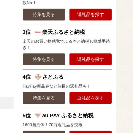
数No.1
特集を見る
返礼品を探す
3位
楽天ふるさと納税
楽天のお買い物感覚でふるさと納税も簡単手続
き！
特集を見る
返礼品を探す
4位
さとふる
PayPay商品券など注目の返礼品も！
特集を見る
返礼品を探す
5位
au PAY ふるさと納税
1600自治体！70万返礼品を突破