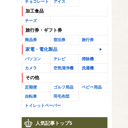
チョコレート
アイス
加工食品
チーズ
旅行券・ギフト券
商品券
宿泊券
旅行券
家電・電化製品
パソコン
テレビ
掃除機
カメラ
空気清浄機
洗濯機
その他
定期便
ゴルフ用品
ベビー用品
自転車
羽毛布団
トイレットペーパー
人気記事トップ5