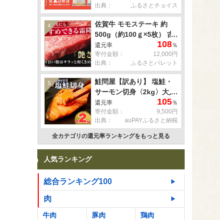
出典：
ふるさとチョイス
佐賀牛 モモステーキ 約
4
500g（約100ｇ×5枚） 吉
108
野ヶ里町 [FDB057]
還元率
％
寄付金額：
12,000円
出典：
ふるさとパレット
鮭問屋【訳あり】 塩鮭・
5
サーモン切身〈2kg〉大人
105
気 鮭 切り身 家計応援 不
還元率
％
寄付金額：
9,500円
揃い 鮭問屋直送
出典：
auPAYふるさと納税
【MS03】
全カテゴリの還元率ランキングをもっと見る
人気ランキング
総合ランキング100
肉
牛肉
豚肉
鶏肉