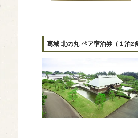
葛城 北の丸 ペア宿泊券（１泊2