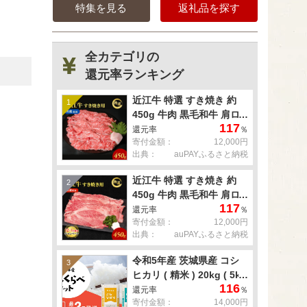
特集を見る
返礼品を探す
全カテゴリの
還元率ランキング
近江牛 特選 すき焼き 約
1
450g 牛肉 黒毛和牛 肩ロ
117
ース モモ すきやき すき焼
還元率
％
寄付金額：
12,000円
き肉 すき焼き用 肉 お肉
出典：
auPAYふるさと納税
牛 和牛 納期 最長3カ月 冷
蔵
近江牛 特選 すき焼き 約
2
450g 牛肉 黒毛和牛 肩ロ
117
ース モモ すきやき すき焼
還元率
％
寄付金額：
12,000円
き肉 すき焼き用 肉 お肉
出典：
auPAYふるさと納税
牛 和牛 納期 最長3カ月 冷
蔵
令和5年産 茨城県産 コシ
3
ヒカリ ( 精米 ) 20kg ( 5kg
116
× 4袋 )
還元率
％
寄付金額：
14,000円