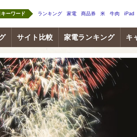
目キーワード
ランキング
家電
商品券
米
牛肉
iPad
グ
サイト比較
家電ランキング
キ