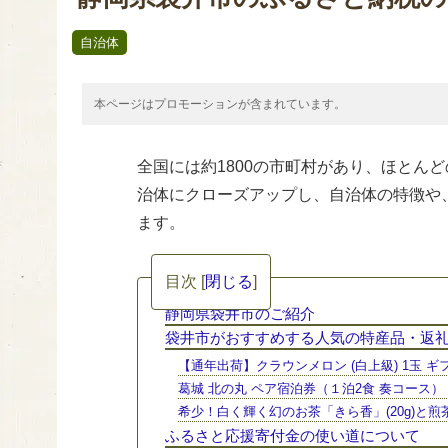
自治体
本ページはプロモーションが含まれています。
全国には約1800の市町村があり、ほとん
治体にクローズアップし、自治体の特徴や
ます。
目次
[
閉じる
]
静岡県袋井市のご紹介
袋井市がおすすめする人気の特産品・返
【通年出荷】クラウンメロン (白上級) 1玉 ギ
葛城 北の丸 ペア宿泊券（１泊2食 奏コース）
希少！白く輝く幻のお茶「きら香」(20g)と煎茶
ふるさと応援寄付金の使い道について