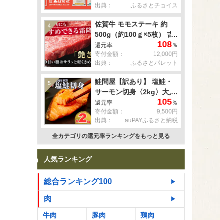
出典：
ふるさとチョイス
佐賀牛 モモステーキ 約
4
500g（約100ｇ×5枚） 吉
108
野ヶ里町 [FDB057]
還元率
％
寄付金額：
12,000円
出典：
ふるさとパレット
鮭問屋【訳あり】 塩鮭・
5
サーモン切身〈2kg〉大人
105
気 鮭 切り身 家計応援 不
還元率
％
寄付金額：
9,500円
揃い 鮭問屋直送
出典：
auPAYふるさと納税
【MS03】
全カテゴリの還元率ランキングをもっと見る
人気ランキング
総合ランキング100
肉
牛肉
豚肉
鶏肉