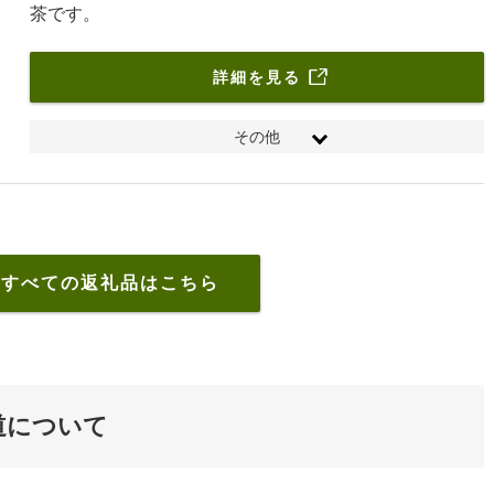
茶です。
詳細を見る
その他
・きら香缶入り（20g）カ－トンサイズ（90mm×90mm×50mm）
・煎茶セットかなた（100g）、袋井茶（100g）ギフトカ－トンサ
イズ（250mm×250mm×40mm）
のすべての返礼品はこちら
道について