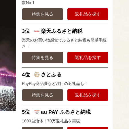
数No.1
特集を見る
返礼品を探す
3位
楽天ふるさと納税
楽天のお買い物感覚でふるさと納税も簡単手続
き！
特集を見る
返礼品を探す
4位
さとふる
PayPay商品券など注目の返礼品も！
特集を見る
返礼品を探す
5位
au PAY ふるさと納税
1600自治体！70万返礼品を突破