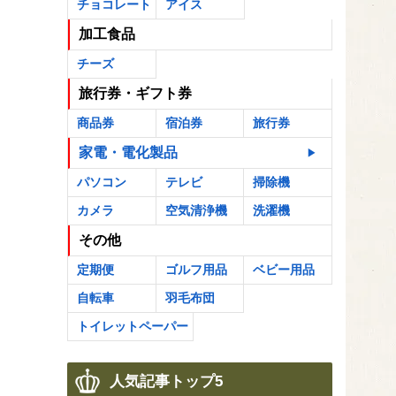
チョコレート
アイス
加工食品
チーズ
旅行券・ギフト券
商品券
宿泊券
旅行券
家電・電化製品
パソコン
テレビ
掃除機
カメラ
空気清浄機
洗濯機
その他
定期便
ゴルフ用品
ベビー用品
自転車
羽毛布団
トイレットペーパー
人気記事トップ5