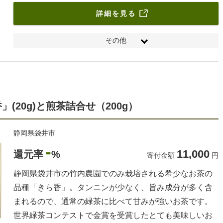
詳細を見る
その他
ご宿泊：葛城北の丸 藤殿 デラックスガーデン 又は フォレ
スト、夕食：料理長お薦めコース 【奏】
20g)と煎茶詰合せ（200g）
静岡県袋井市
-
11,000
還元率
%
寄付金額
円
静岡県袋井市の竹内農園でのみ栽培される希少なお茶の
品種「きら香」。タンニンが少なく、旨み成分が多く含
まれるので、通常の緑茶に比べて甘みが強いお茶です。
世界緑茶コンテストで金賞を受賞したとても美味しいお