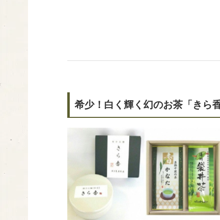
希少！白く輝く幻のお茶「きら香」(