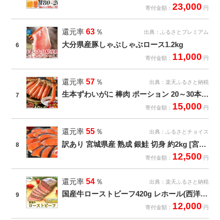
23,000
寄付金額：
円
還元率
63
％
出典：
ふるさとプレミアム
大分県産豚しゃぶしゃぶロース1.2kg
6
11,000
寄付金額：
円
還元率
57
％
出典：
楽天ふるさと納税
生本ずわいがに 棒肉 ポーション 20～30本入 総重量 約500g [カネダイ 宮城県 気仙沼市 20562793] むき身 カニ かに 生 ずわいがに ズワイガニ ずわい蟹 ズワイ蟹 蟹 カニ カニ脚 蟹脚 カニ棒肉 カニ 蟹 カニしゃぶ
7
15,000
寄付金額：
円
還元率
55
％
出典：
ふるさとチョイス
訳あり 宮城県産 熟成 銀鮭 切身 約2kg [宮城東洋 宮城県 気仙沼市 20563343] 鮭 海鮮 魚介類 国産 さけ 鮭 甘口 サケ 鮭切身 シャケ 切り身 冷凍 おかず 弁当 支援 事業者支援 サーモン 魚 銀鮭切り身
8
12,500
寄付金額：
円
還元率
54
％
出典：
楽天ふるさと納税
国産牛ローストビーフ420g レホール(西洋わさび)・ソース付き
9
12,000
寄付金額：
円