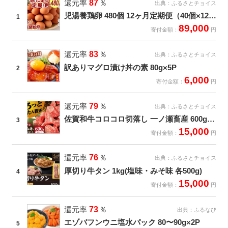
還元率
87
％
出典：
ふるさとチョイス
児湯養鶏卵 480個 12ヶ月定期便（40個×12回）
1
89,000
寄付金額：
円
還元率
83
％
出典：
ふるさとチョイス
訳ありマグロ漬け丼の素 80g×5P
2
6,000
寄付金額：
円
還元率
79
％
出典：
ふるさとチョイス
佐賀和牛コロコロ切落し 一ノ瀬畜産 600g(300g×2袋)
3
15,000
寄付金額：
円
還元率
76
％
出典：
ふるさとチョイス
厚切り牛タン 1kg(塩味・みそ味 各500g)
4
15,000
寄付金額：
円
還元率
73
％
出典：
ふるなび
エゾバフンウニ塩水パック 80〜90g×2P
5