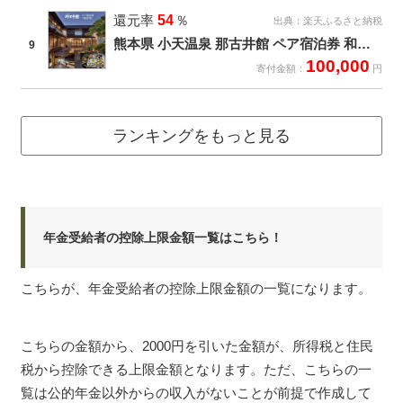
還元率
54
％
出典：
楽天ふるさと納税
熊本県 小天温泉 那古井館 ペア宿泊券 和洋室 1泊2食付
9
100,000
寄付金額：
円
ランキングをもっと見る
年金受給者の控除上限金額一覧はこちら！
こちらが、年金受給者の控除上限金額の一覧になります。
こちらの金額から、2000円を引いた金額が、所得税と住民
税から控除できる上限金額となります。ただ、こちらの一
覧は公的年金以外からの収入がないことが前提で作成して