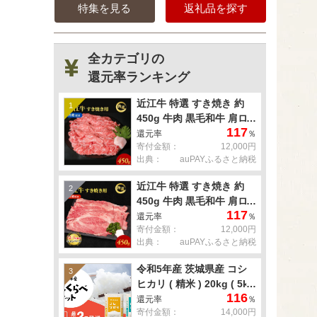
特集を見る
返礼品を探す
全カテゴリの
還元率ランキング
近江牛 特選 すき焼き 約
1
450g 牛肉 黒毛和牛 肩ロ
117
ース モモ すきやき すき焼
還元率
％
寄付金額：
12,000円
き肉 すき焼き用 肉 お肉
出典：
auPAYふるさと納税
牛 和牛 納期 最長3カ月 冷
蔵
近江牛 特選 すき焼き 約
2
450g 牛肉 黒毛和牛 肩ロ
117
ース モモ すきやき すき焼
還元率
％
寄付金額：
12,000円
き肉 すき焼き用 肉 お肉
出典：
auPAYふるさと納税
牛 和牛 納期 最長3カ月 冷
蔵
令和5年産 茨城県産 コシ
3
ヒカリ ( 精米 ) 20kg ( 5kg
116
× 4袋 )
還元率
％
寄付金額：
14,000円