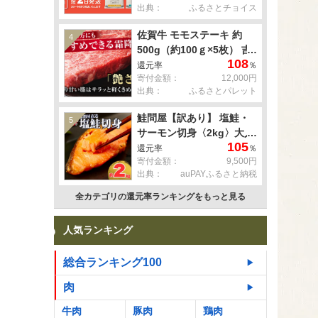
出典：
ふるさとチョイス
佐賀牛 モモステーキ 約
4
500g（約100ｇ×5枚） 吉
108
野ヶ里町 [FDB057]
還元率
％
寄付金額：
12,000円
出典：
ふるさとパレット
鮭問屋【訳あり】 塩鮭・
5
サーモン切身〈2kg〉大人
105
気 鮭 切り身 家計応援 不
還元率
％
寄付金額：
9,500円
揃い 鮭問屋直送
出典：
auPAYふるさと納税
【MS03】
全カテゴリの還元率ランキングをもっと見る
人気ランキング
総合ランキング100
肉
牛肉
豚肉
鶏肉