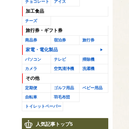
チョコレート
アイス
加工食品
チーズ
旅行券・ギフト券
商品券
宿泊券
旅行券
家電・電化製品
パソコン
テレビ
掃除機
カメラ
空気清浄機
洗濯機
その他
定期便
ゴルフ用品
ベビー用品
自転車
羽毛布団
トイレットペーパー
人気記事トップ5