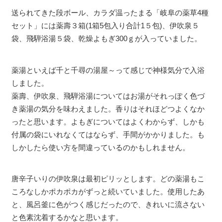
送られてきた段ボール、カラダ温ったまる「岐阜の薬草4種
セット」には薬壽３箱(1箱5包入り合計1５包)、伊吹泉５
袋、飛騨浴湯５袋、乾燥よもぎ300ｇが入っていました。
薬湯といえば千と千尋の湯屋～って感じで神様気分で入浴
しました。
薬壽、伊吹泉、飛騨浴湯についてはお湯がそれっぽく色づ
き薬湯の気分を味わえました。香りはそれほどつよくなか
ったと思います。よもぎについてはよくわからず、しかも
付属の袋にいれなくてはならず、手間がかかりました。も
しかしたら使い方を間違っているのかもしれません。
唐辛子いりの伊吹泉は最初ピリッとします。どの薬湯もこ
ころなしかポカポカがずっと続いていました。使用したあ
と、風呂釜に色がつく感じだったので、きれいに流さない
と色素沈着するかなと思います。