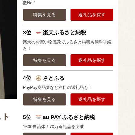
数No.1
特集を見る
返礼品を探す
3位
楽天ふるさと納税
楽天のお買い物感覚でふるさと納税も簡単手続
き！
特集を見る
返礼品を探す
4位
さとふる
PayPay商品券など注目の返礼品も！
特集を見る
返礼品を探す
スト
5位
au PAY ふるさと納税
1600自治体！70万返礼品を突破