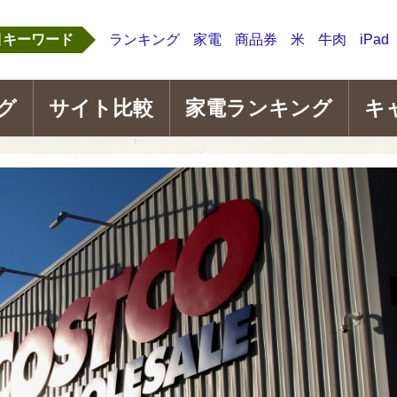
目キーワード
ランキング
家電
商品券
米
牛肉
iPad
グ
サイト比較
家電ランキング
キ