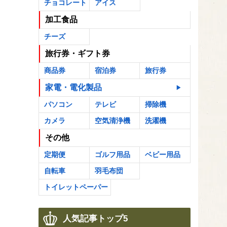
チョコレート
アイス
加工食品
チーズ
旅行券・ギフト券
商品券
宿泊券
旅行券
家電・電化製品
パソコン
テレビ
掃除機
カメラ
空気清浄機
洗濯機
その他
定期便
ゴルフ用品
ベビー用品
自転車
羽毛布団
トイレットペーパー
人気記事トップ5