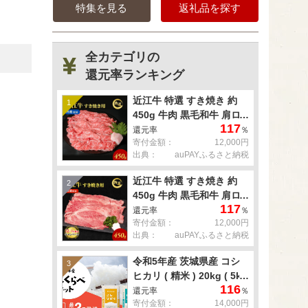
特集を見る
返礼品を探す
全カテゴリの
還元率ランキング
近江牛 特選 すき焼き 約
1
450g 牛肉 黒毛和牛 肩ロ
117
ース モモ すきやき すき焼
還元率
％
寄付金額：
12,000円
き肉 すき焼き用 肉 お肉
出典：
auPAYふるさと納税
牛 和牛 納期 最長3カ月 冷
蔵
近江牛 特選 すき焼き 約
2
450g 牛肉 黒毛和牛 肩ロ
117
ース モモ すきやき すき焼
還元率
％
寄付金額：
12,000円
き肉 すき焼き用 肉 お肉
出典：
auPAYふるさと納税
牛 和牛 納期 最長3カ月 冷
蔵
令和5年産 茨城県産 コシ
3
ヒカリ ( 精米 ) 20kg ( 5kg
116
× 4袋 )
還元率
％
寄付金額：
14,000円