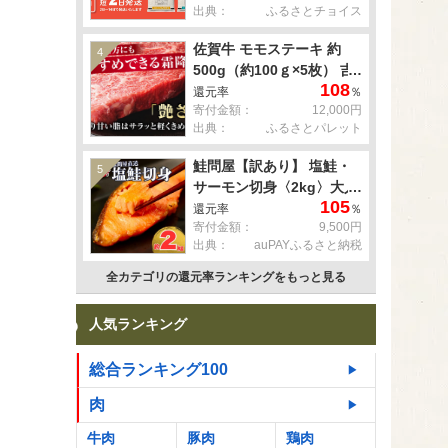
出典：
ふるさとチョイス
佐賀牛 モモステーキ 約
4
500g（約100ｇ×5枚） 吉
108
野ヶ里町 [FDB057]
還元率
％
寄付金額：
12,000円
出典：
ふるさとパレット
鮭問屋【訳あり】 塩鮭・
5
サーモン切身〈2kg〉大人
105
気 鮭 切り身 家計応援 不
還元率
％
寄付金額：
9,500円
揃い 鮭問屋直送
出典：
auPAYふるさと納税
【MS03】
全カテゴリの還元率ランキングをもっと見る
人気ランキング
総合ランキング100
肉
牛肉
豚肉
鶏肉