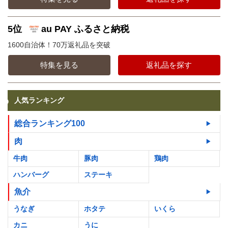
5位
au PAY ふるさと納税
1600自治体！70万返礼品を突破
特集を見る
返礼品を探す
人気ランキング
総合ランキング100
肉
牛肉
豚肉
鶏肉
ハンバーグ
ステーキ
魚介
うなぎ
ホタテ
いくら
カニ
うに