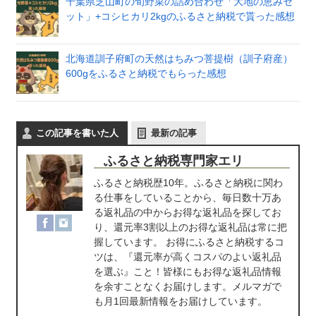
千葉県芝山町の旬野菜の詰め合わせ「大地の恵みセ
ット」+コシヒカリ2kgのふるさと納税で貰った感想
北海道訓子府町の天然はちみつ菩提樹（訓子府産）
600gをふるさと納税でもらった感想
この記事を書いた人
最新の記事
ふるさと納税専門家エリ
ふるさと納税歴10年。ふるさと納税に関わ
る仕事をしていることから、毎日数十万あ
る返礼品の中からお得な返礼品を探してお
り、還元率3割以上のお得な返礼品は常に把
握しています。 お得にふるさと納税するコ
ツは、『還元率が高くコスパのよい返礼品
を選ぶ』こと！皆様にもお得な返礼品情報
を余すことなくお届けします。メルマガで
も月1回最新情報をお届けしています。