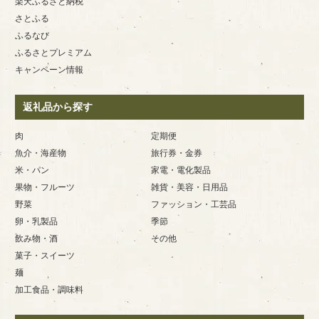
楽天ふるさと納税
さとふる
ふるなび
ふるさとプレミアム
キャンペーン情報
返礼品から探す
肉
定期便
魚介・海産物
旅行券・金券
米・パン
家電・電化製品
果物・フルーツ
雑貨・美容・日用品
野菜
ファッション・工芸品
卵・乳製品
季節
飲み物・酒
その他
菓子・スイーツ
麺
加工食品・調味料