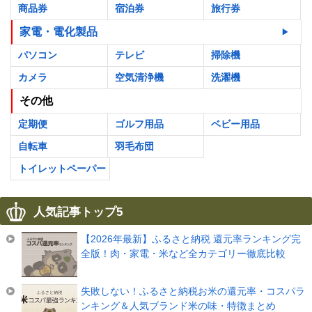
商品券
宿泊券
旅行券
家電・電化製品
パソコン
テレビ
掃除機
カメラ
空気清浄機
洗濯機
その他
定期便
ゴルフ用品
ベビー用品
自転車
羽毛布団
トイレットペーパー
人気記事トップ5
【2026年最新】ふるさと納税 還元率ランキング完
全版！肉・家電・米など全カテゴリー徹底比較
失敗しない！ふるさと納税お米の還元率・コスパラ
ンキング＆人気ブランド米の味・特徴まとめ