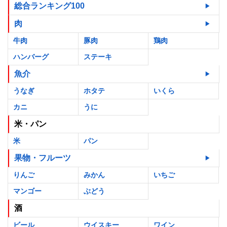
総合ランキング100
肉
牛肉
豚肉
鶏肉
ハンバーグ
ステーキ
魚介
うなぎ
ホタテ
いくら
カニ
うに
米・パン
米
パン
果物・フルーツ
りんご
みかん
いちご
マンゴー
ぶどう
酒
ビール
ウイスキー
ワイン