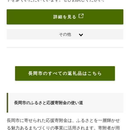
詳細を見る
その他
・ぶり柚
・庵漬 60g×4切
・カレイ筒切柚庵漬 80g×4切
・骨なし赤魚粕漬 60g×3切
・骨なしサワラ西京漬 60g×3切
長岡市のすべての返礼品はこちら
・にしん蒲焼 60g2切入×2パック
長岡市のふるさと応援寄附金の使い道
長岡市に寄せられた応援寄附金は、ふるさとを一層輝かせ
る魅力あるまちづくりの事業に活用されます。寄附者が用