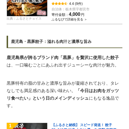
凍餃子 冷凍食品 惣菜 栃木県 宇都宮市 】※配
4.4
(9件)
送不可地域：離島
自治体：
栃木県宇都宮市
4,000
寄付金額：
円
出典：ふるさとチョイス
ふるなびで詳細を見る ＞
鹿児島・黒豚餃子：溢れる肉汁と濃厚な旨み
鹿児島県が誇るブランド肉「黒豚」を贅沢に使用した餃子
は、一口噛むごとにあふれ出すジューシーな肉汁が魅力。
黒豚特有の脂の甘みと濃厚な旨みが凝縮されており、タレ
なしでも満足感のある深い味わい。
「今日はお肉をガッツ
リ食べたい」という日のメインディッシュ
にもなる逸品で
す。
【ふるさと納税】 スピード発送！ 餃子
1