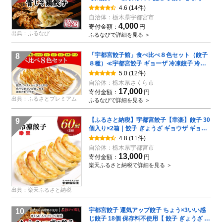
冷凍餃子 冷凍食品 惣菜 栃木県 宇都宮市 】※
4.6
(14件)
配送不可地域：離島
自治体：
栃木県宇都宮市
4,000
寄付金額：
円
出典：ふるなび
ふるなびで詳細を見る ＞
「宇都宮餃子館」食べ比べ８色セット（餃子
8
８種）≪宇都宮餃子 ギョーザ 冷凍餃子 冷凍
食品 ギョーザ グルメ 食品 惣菜 中華惣菜 点心
5.0
(12件)
中華≫◇
自治体：
栃木県さくら市
17,000
寄付金額：
円
出典：ふるさとプレミアム
ふるなびで詳細を見る ＞
【ふるさと納税】宇都宮餃子【幸楽】餃子 30
9
個入り×2箱｜餃子 ぎょうざ ギョウザ ギョー
ザ 冷凍食品 冷凍餃子 惣菜 夜ご飯 おかず おつ
4.8
(11件)
まみ 手軽 時短 お取り寄せ グルメ 送料無料 栃
自治体：
栃木県宇都宮市
木県 宇都宮市
13,000
寄付金額：
円
楽天ふるさと納税で詳細を見る ＞
出典：楽天ふるさと納税
宇都宮餃子 運気アップ餃子 ちょう×3いい感
10
じ餃子 18個 保存料不使用【 餃子 ぎょうざ 冷