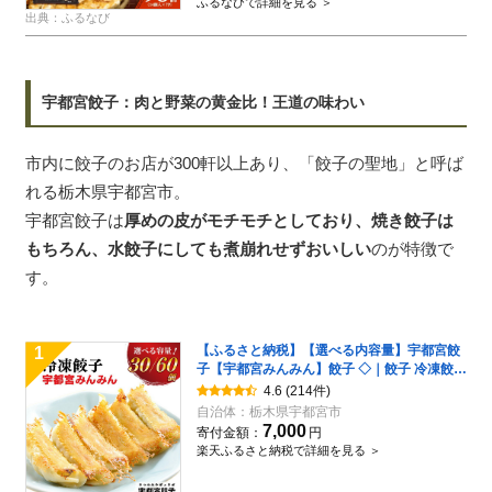
ふるなびで詳細を見る ＞
出典：ふるなび
宇都宮餃子：肉と野菜の黄金比！王道の味わい
市内に餃子のお店が300軒以上あり、「餃子の聖地」と呼ば
れる栃木県宇都宮市。
宇都宮餃子は
厚めの皮がモチモチとしており、焼き餃子は
もちろん、水餃子にしても煮崩れせずおいしい
のが特徴で
す。
【ふるさと納税】【選べる内容量】宇都宮餃
1
子【宇都宮みんみん】餃子 ◇｜餃子 冷凍餃子
冷凍 ぎょうざ ギョーザ ギョウザ 惣菜 中華 冷
4.6
(214件)
凍食品 焼き餃子 国産豚肉 豚肉 国産野菜 国産
自治体：
栃木県宇都宮市
有名店 人気 名物 行列 お取り寄せ グルメ おか
7,000
寄付金額：
円
ず おつまみ 簡単 時短 送料無料 栃木県
楽天ふるさと納税で詳細を見る ＞