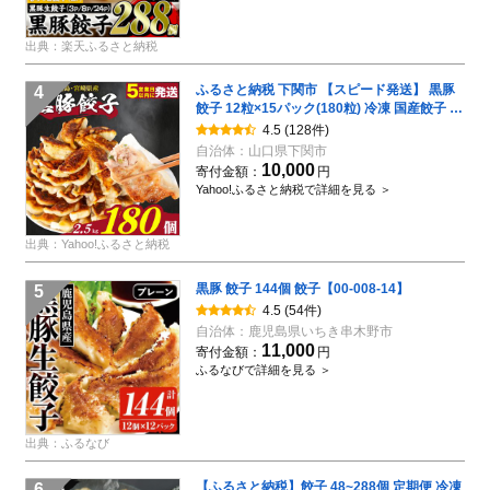
出典：楽天ふるさと納税
ふるさと納税 下関市 【スピード発送】 黒豚
4
餃子 12粒×15パック(180粒) 冷凍 国産餃子 訳
あり IB051
4.5
(128件)
自治体：
山口県下関市
10,000
寄付金額：
円
Yahoo!ふるさと納税で詳細を見る ＞
出典：Yahoo!ふるさと納税
黒豚 餃子 144個 餃子【00-008-14】
5
4.5
(54件)
自治体：
鹿児島県いちき串木野市
11,000
寄付金額：
円
ふるなびで詳細を見る ＞
出典：ふるなび
【ふるさと納税】餃子 48~288個 定期便 冷凍
6