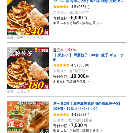
72~240個 冷凍 小分け 選べる 種類 定期便 鹿
児島県 宮崎県 黒豚餃子 にんにく ニンニク ぎ
4.5
(965件)
ょうざ ギョーザ 豚肉 鶏肉 家族 子ども 弁当
自治体：
山口県下関市
中華 惣菜 大容量 人気 ランキング 美味しい お
6,000
寄付金額：
円
いしい 焼き餃子 揚げ餃子 訳あり 山口県 下関
楽天ふるさと納税で詳細を見る ＞
市
出典：楽天ふるさと納税
37
2
還元率：
%
【 訳あり 】 黒豚餃子 180個 | 餃子 ギョーザ
IB
4.5
(386件)
自治体：
山口県下関市
10,000
寄付金額：
円
ふるなびで詳細を見る ＞
出典：ふるなび
選べる2種！鹿児島黒豚使用の黒豚餃子(計
3
108個・12個入り×9パック)
4.4
(228件)
自治体：
鹿児島県日置市
7,500
寄付金額：
円
楽天ふるさと納税で詳細を見る ＞