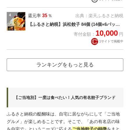
4
還元率
35
％
出典：
楽天ふるさと納税
【ふるさと納税】浜松餃子 84個 (14個×6パック) セット 詰め合わせ 五味八珍 浜松餃子学会認定商品 国産 ぎょうざ 餃子 ギョーザ 冷凍餃子 冷凍ギョーザ ヘルシー あっさり 惣菜 中華 点心 静岡 静岡県 浜松市 お届け：10日～1か月
10,000
寄付金額：
円
1サイトで掲載中
ランキングをもっと見る
【ご当地別】一度は食べたい！人気の有名餃子ブランド
ふるさと納税の醍醐味は、自宅に居ながらにして「ご当地
グルメ」が楽しめることです。そこで、「あの有名店の味
を自宅で」というニーズに応える
ご当地餃子の特徴
をまと