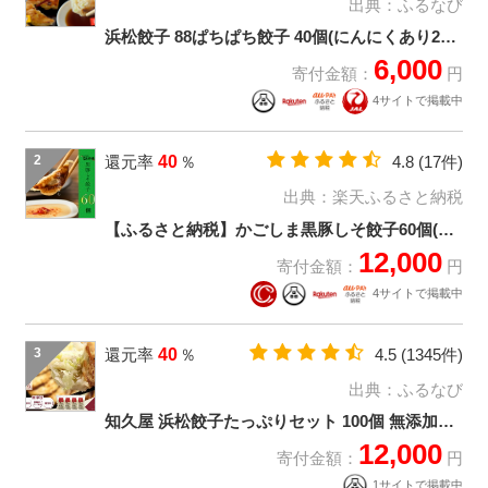
出典：
ふるなび
浜松餃子 88ぱちぱち餃子 40個(にんにくあり20個・にんにくなし20個)
6,000
寄付金額：
円
4サイトで掲載中
2
還元率
40
％
4.8
(17件)
出典：
楽天ふるさと納税
【ふるさと納税】かごしま黒豚しそ餃子60個(タレ付)【配送不可地域：離島】【1185902】
12,000
寄付金額：
円
4サイトで掲載中
3
還元率
40
％
4.5
(1345件)
出典：
ふるなび
知久屋 浜松餃子たっぷりセット 100個 無添加ぎょうざ
12,000
寄付金額：
円
1サイトで掲載中