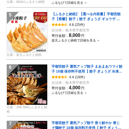
出典：ANAのふるさと納税
ふるなびで詳細を見る ＞
【ふるさと納税】【選べる内容量】宇都宮餃
5
子【香蘭】餃子｜餃子 ぎょうざ ギョウザ ギ
ョーザ 冷凍食品 冷凍餃子 惣菜 夜ご飯 おかず
4.6
(25件)
おつまみ 手軽 時短 お取り寄せ グルメ 送料無
自治体：
栃木県宇都宮市
料 栃木県 宇都宮市
8,000
寄付金額：
円
楽天ふるさと納税で詳細を見る ＞
出典：楽天ふるさと納税
宇都宮餃子 運気アップ餃子 まあまあウマイ餃
6
子 18個 保存料不使用【 餃子 ぎょうざ 冷凍餃
子 冷凍食品 惣菜 栃木県 宇都宮市 】※配送不
4.4
(19件)
可地域：離島
自治体：
栃木県宇都宮市
4,000
寄付金額：
円
ふるなびで詳細を見る ＞
出典：JRE MALLふるさと納
税
宇都宮餃子 運気アップ餃子 香り鮮やか 青じ
7
そ鶏餃子 18個 保存料不使用【 餃子 ぎょうざ