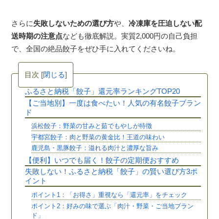
さらに
失敗しないための選び方
や、
冷凍庫を圧迫しない配
送時期の注意点
なども徹底解説。実質2,000円の自己負担
で、全国の絶品餃子をぜひ手に入れてくださいね。
目次
[
閉じる
]
ふるさと納税「餃子」還元率ランキングTOP20
【ご当地別】一度は食べたい！人気の有名餃子ブラン
ド
浜松餃子：野菜の甘みと茹でもやしが特徴
宇都宮餃子：肉と野菜の黄金比！王道の味わい
鹿児島・黒豚餃子：溢れる肉汁と濃厚な旨み
【便利】いつでも届く！餃子の定期便おすすめ
失敗しない！ふるさと納税「餃子」の賢い選び方3ポ
イント
ポイント1：「お得さ」重視なら「還元率」をチェック
ポイント2：好みの味で選ぶ「肉汁・野菜・ご当地ブラン
ド」