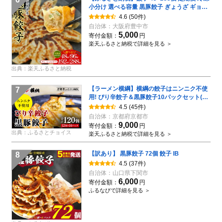
小分け 選べる容量 黒豚餃子 ぎょうざ ギョー
ザ 豚肉 家族 子ども 弁当 中華 惣菜 大容量 人
4.6
(50件)
気 ランキング 美味しい おいしい 焼き餃子 揚
自治体：
大阪府豊中市
げ餃子 冷凍餃子 おかず おつまみ
5,000
寄付金額：
円
楽天ふるさと納税で詳細を見る ＞
出典：楽天ふるさと納税
【ラーメン横綱】横綱の餃子はニンニク不使
7
用! ぴり辛餃子＆黒豚餃子10パックセット(各
5パック)［ 京都 ラーメン 有名店 餃子120個
4.5
(45件)
セット 黒豚＋ピリ辛 冷凍食品 大容量 おいし
自治体：
京都府京都市
い 簡単 便利 人気 おすすめ 中華 中華料理 ぎ
9,000
寄付金額：
円
ょうざ 餃子 お取り寄せ 通販 送料無料 ふるさ
出典：ふるさとチョイス
楽天ふるさと納税で詳細を見る ＞
と納税 ］
【訳あり】 黒豚餃子 72個 餃子 IB
8
4.5
(37件)
自治体：
山口県下関市
6,000
寄付金額：
円
ふるなびで詳細を見る ＞