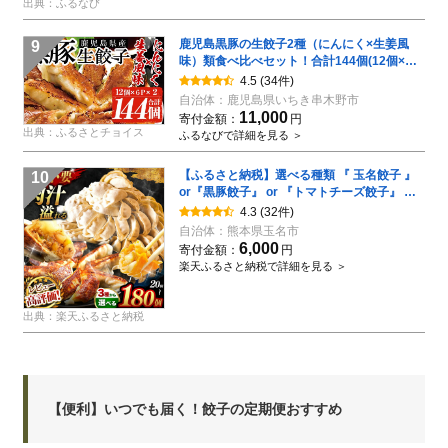
出典：ふるなび
鹿児島黒豚の生餃子2種（にんにく×生姜風
9
味）類食べ比べセット！合計144個(12個×各
6P×2種類) 国産 鹿児島県産 黒豚 餃子 ぎょう
4.5
(34件)
ざ ギョーザ ギョウザ 冷凍餃子 冷凍 冷凍食品
自治体：
鹿児島県いちき串木野市
惣菜 弁当 おかず 小分け 詰め合わせ 【00-
11,000
寄付金額：
円
008-02】
出典：ふるさとチョイス
ふるなびで詳細を見る ＞
【ふるさと納税】選べる種類 『 玉名餃子 』
10
or『黒豚餃子』 or 『トマトチーズ餃子』 選
べる容量 20個 or 50個 or 80個 or 120個 or
4.3
(32件)
180個 （1回・3回・6回・12回） | 餃子 黒豚
自治体：
熊本県玉名市
トマトチーズ トマト ぎょうざ つまみ お手軽
6,000
寄付金額：
円
小分け 冷凍 冷凍食品 おかず 豚肉 熊本県 玉名
楽天ふるさと納税で詳細を見る ＞
市
出典：楽天ふるさと納税
【便利】いつでも届く！餃子の定期便おすすめ