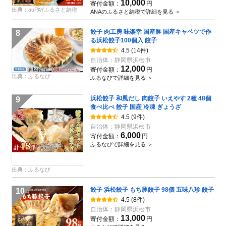
10,000
寄付金額：
円
出典：auPAYふるさと納税
ANAのふるさと納税で詳細を見る ＞
餃子 肉工房 味楽幸 国産豚 国産キャベツで作
8
る浜松餃子100個入 餃子
4.5
(14件)
自治体：
静岡県浜松市
12,000
寄付金額：
円
出典：ふるなび
ふるなびで詳細を見る ＞
浜松餃子 和風だし 肉餃子 いえやす 2種 48個
9
食べ比べ 餃子 国産 冷凍 ぎょうざ
4.5
(9件)
自治体：
静岡県浜松市
6,000
寄付金額：
円
ふるなびで詳細を見る ＞
出典：ふるなび
餃子 浜松餃子 もち豚餃子 98個 五味八珍 餃子
10
4.5
(8件)
自治体：
静岡県浜松市
13,000
寄付金額：
円