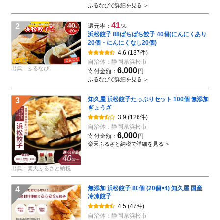
ふるなびで詳細を見る ＞
41
2
還元率：
%
浜松餃子 88ぱちぱち餃子 40個(にんにくあり
20個・にんにくなし20個)
4.6
(137件)
自治体：
静岡県浜松市
出典：ふるなび
6,000
寄付金額：
円
ふるなびで詳細を見る ＞
知久屋 浜松餃子たっぷりセット 100個 無添加
3
ぎょうざ
3.9
(126件)
自治体：
静岡県浜松市
6,000
寄付金額：
円
楽天ふるさと納税で詳細を見る ＞
出典：楽天ふるさと納税
無添加 浜松餃子 80個 (20個×4) 知久屋 国産
4
冷凍餃子
4.5
(47件)
自治体：
静岡県浜松市