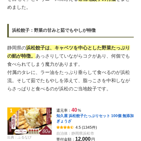
めました。
浜松餃子：野菜の甘みと茹でもやしが特徴
静岡県の
浜松餃子は、キャベツを中心とした野菜たっぷり
の餡が特徴。
あっさりしていながらコクがあり、何個でも
食べられてしまう魔力があります。
付属のタレに、ラー油をたっぷり垂らして食べるのが浜松
流。そして茹でたもやしを添えて、脂っこさを中和しなが
らさっぱりと食べるのが浜松のご当地餃子です。
40
1
還元率：
%
知久屋 浜松餃子たっぷりセット 100個 無添加
ぎょうざ
4.5
(1345件)
自治体：
静岡県浜松市
出典：ふるなび
12,000
寄付金額：
円