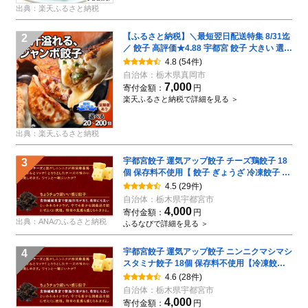
出典：楽天ふるさと納税
【ふるさと納税】＼最短翌日配送特集 8/31迄
2
／ 餃子 高評価★4.88 宇都宮 餃子 大きい 選べ
る20個～200個 定期便 ｜ ふるさと納税 餃子
4.8
(54件)
ランキング ぎょうざ ギョーザ 冷凍餃子 惣菜
自治体：
栃木県真岡市
大容量 おかず おつまみ 国産 豚肉 野菜 点心
7,000
寄付金額：
円
中華 宇都宮餃子 栃木県 真岡市 送料無料
楽天ふるさと納税で詳細を見る ＞
出典：楽天ふるさと納税
宇都宮餃子 運気アップ餃子 チーズ鶏餃子 18
3
個 保存料不使用【 餃子 ぎょうざ 冷凍餃子 冷
凍食品 惣菜 栃木県 宇都宮市 】※配送不可地
4.5
(29件)
域：離島
自治体：
栃木県宇都宮市
4,000
寄付金額：
円
出典：ANAのふるさと納税
ふるなびで詳細を見る ＞
宇都宮餃子 運気アップ餃子 ニンニクマシマシ
4
スタミナ餃子 18個 保存料不使用【冷凍餃子
ぎょうざ ギョウザ 冷凍食品 惣菜 栃木県 宇都
4.6
(28件)
宮市 】※配送不可地域：離島
自治体：
栃木県宇都宮市
4,000
寄付金額：
円