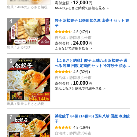
12,000
寄付金額：
円
出典：ANAのふるさと納税
ANAのふるさと納税で詳細を見る ＞
餃子 浜松餃子 160個 知久屋 山盛り セット 餃
4
子
4.5
(47件)
自治体：
静岡県浜松市
24,000
寄付金額：
円
出典：ふるなび
ふるなびで詳細を見る ＞
【ふるさと納税】餃子 五味八珍 浜松餃子 選
6
べる 容量 回数 定期便 セット 冷凍餃子 焼き餃
子 生餃子 冷凍ギョーザ ギョーザ 惣菜 おかず
4.5
(32件)
おつまみ つまみ ごはんのお供 詰め合わせ 小
自治体：
静岡県浜松市
分け 国産 冷凍食品 取り寄せ ご当地 ご当地グ
10,000
寄付金額：
円
ルメ 静岡県 浜松市
楽天ふるさと納税で詳細を見る ＞
出典：楽天ふるさと納税
浜松餃子 84個 (14個×6) 五味八珍 国産 冷凍餃
7
子
4.8
(16件)
自治体：
静岡県浜松市