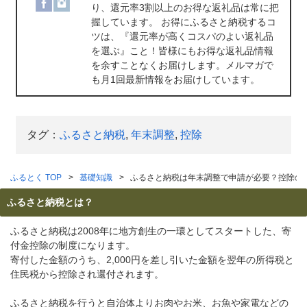
り、還元率3割以上のお得な返礼品は常に把
握しています。 お得にふるさと納税するコ
ツは、『還元率が高くコスパのよい返礼品
を選ぶ』こと！皆様にもお得な返礼品情報
を余すことなくお届けします。メルマガで
も月1回最新情報をお届けしています。
タグ：
ふるさと納税
,
年末調整
,
控除
ふるとく TOP
基礎知識
ふるさと納税は年末調整で申請が必要？控除の
ふるさと納税とは？
ふるさと納税は2008年に地方創生の一環としてスタートした、寄
付金控除の制度になります。
寄付した金額のうち、2,000円を差し引いた金額を翌年の所得税と
住民税から控除され還付されます。
ふるさと納税を行うと自治体よりお肉やお米、お魚や家電などの